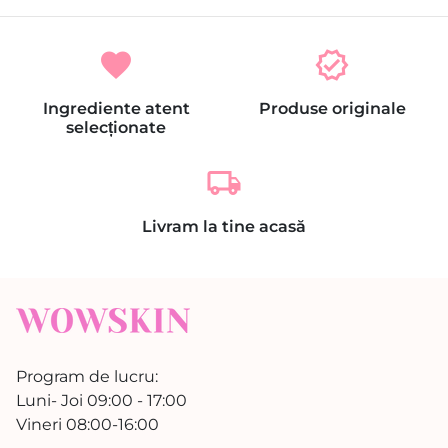
favorite
verified
Ingrediente atent
Produse originale
selecționate
local_shipping
Livram la tine acasă
Program de lucru:
Luni- Joi 09:00 - 17:00
Vineri 08:00-16:00