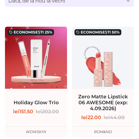
ECONOMISEȘTI
25%
ECONOMISEȘTI
50%
local_offer
local_offer
Zero Matte Lipstick
Holiday Glow Trio
06 AWESOME (exp:
4.09.2026)
lei151.50
lei202.00
lei22.00
lei44.00
WOWSKIN
ROM&ND