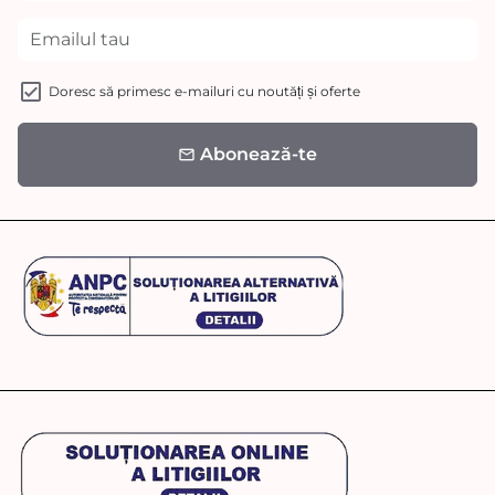
Doresc să primesc e-mailuri cu noutăți și oferte
Abonează-te
email