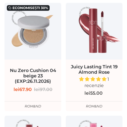
ECONOMISEȘTI
30%
local_offer
Juicy Lasting Tint 19
Nu Zero Cushion 04
Almond Rose
beige 23
1
(EXP:26.11.2026)
recenzie
lei67.90
lei97.00
lei55.00
ROM&ND
ROM&ND