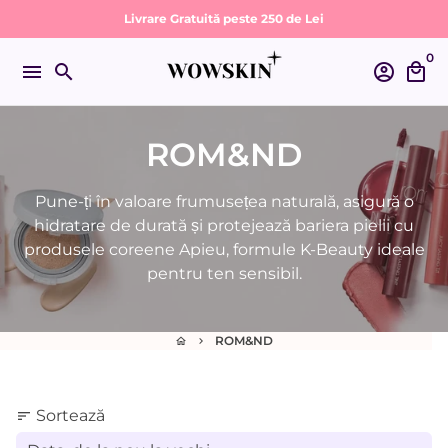
Sari
Livrare Gratuită peste 250 de Lei
la
0
conținut
menu
search
account_circle
local_mall
ROM&ND
Pune-ți în valoare frumusețea naturală, asigură o
hidratare de durată și protejează bariera pielii cu
produsele coreene Apieu, formule K-Beauty ideale
pentru ten sensibil.
ROM&ND
home
keyboard_arrow_right
Sortează
sort