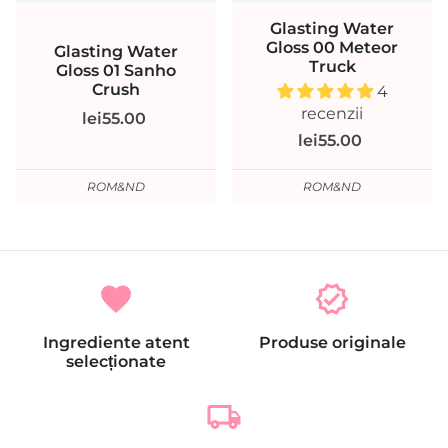
Glasting Water
Gloss 00 Meteor
Glasting Water
Truck
Gloss 01 Sanho
Crush
4
recenzii
lei55.00
lei55.00
ROM&ND
ROM&ND
favorite
verified
Ingrediente atent
Produse originale
selecționate
local_shipping