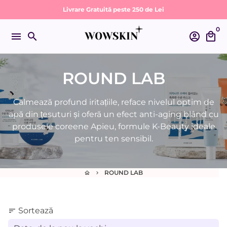
Sari
Livrare Gratuită peste 250 de Lei
la
0
conținut
menu
search
account_circle
local_mall
ROUND LAB
Calmează profund iritațiile, reface nivelul optim de
apă din țesuturi și oferă un efect anti-aging blând cu
produsele coreene Apieu, formule K-Beauty ideale
pentru ten sensibil.
ROUND LAB
home
keyboard_arrow_right
Sortează
sort