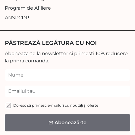
Program de Afiliere
ANSPCDP
PĂSTREAZĂ LEGĂTURA CU NOI
Aboneaza-te la newsletter si primesti 10% reducere
la prima comanda.
Doresc să primesc e-mailuri cu noutăți și oferte
Abonează-te
email