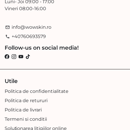
Luni- Joi 09:00 - 17:00
Vineri 08:00-16:00
info@wowskin.ro
email
+40760693579
phone
Follow-us on social media!
Utile
Politica de confidentialitate
Politica de retururi
Politica de livrari
Termeni si conditii
Soluționarea litigiilor online