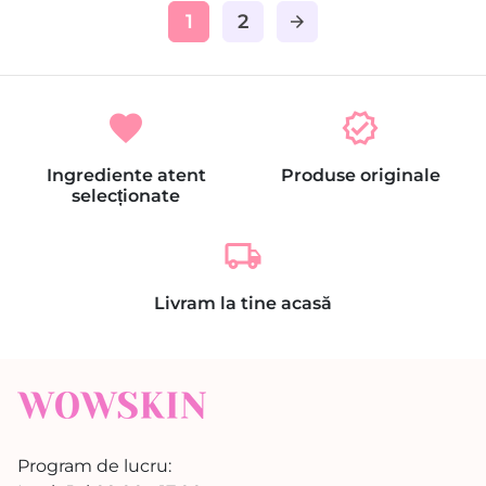
1
2
arrow_forward
favorite
verified
Ingrediente atent
Produse originale
selecționate
local_shipping
Livram la tine acasă
Program de lucru: