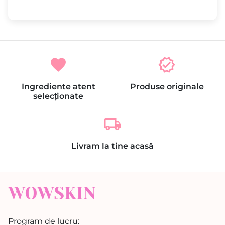
favorite
verified
Ingrediente atent
Produse originale
selecționate
local_shipping
Livram la tine acasă
Program de lucru: