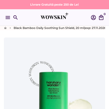
Sari
Livrare Gratuită peste 250 de Lei
la
0
conținut
menu
search
account_circle
local_mall
Black Bamboo Daily Soothing Sun Shield, 20 ml(exp: 27.11.2026)
home
keyboard_arrow_right