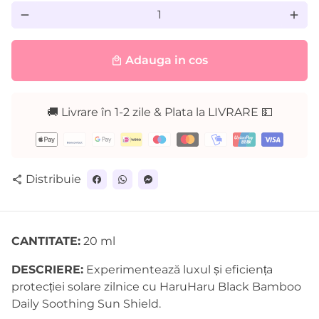
remove
add
Adauga in cos
local_mall
🚚 Livrare în 1-2 zile & Plata la LIVRARE 💵
Metode
de
plată
Distribuie
share
CANTITATE:
20 ml
DESCRIERE:
Experimentează luxul și eficiența
protecției solare zilnice cu HaruHaru Black Bamboo
Daily Soothing Sun Shield.