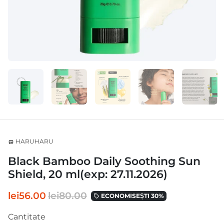
HARUHARU
store
Black Bamboo Daily Soothing Sun
Shield, 20 ml(exp: 27.11.2026)
lei56.00
lei80.00
ECONOMISEȘTI 30%
local_offer
Cantitate