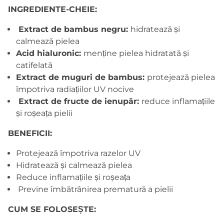
INGREDIENTE-CHEIE:
Extract de bambus negru:
hidratează și
calmează pielea
Acid hialuronic:
menține pielea hidratată și
catifelată
Extract de muguri de bambus:
protejează pielea
împotriva radiațiilor UV nocive
Extract de fructe de ienupăr:
reduce inflamațiile
și roșeața pielii
BENEFICII:
Protejează împotriva razelor UV
Hidratează și calmează pielea
Reduce inflamațiile și roșeața
Previne îmbătrânirea prematură a pielii
CUM SE FOLOSEȘTE: