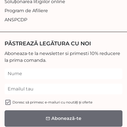
Soluționarea litigiilor online
Program de Afiliere
ANSPCDP
PĂSTREAZĂ LEGĂTURA CU NOI
Aboneaza-te la newsletter si primesti 10% reducere
la prima comanda.
Doresc să primesc e-mailuri cu noutăți și oferte
Abonează-te
email