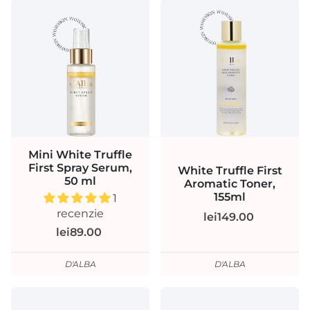
Mini White Truffle
First Spray Serum,
White Truffle First
50 ml
Aromatic Toner,
155ml
1
recenzie
lei149.00
lei89.00
D'ALBA
D'ALBA