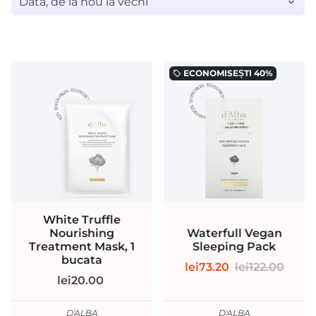
ECONOMISEȘTI
40%
local_offer
White Truffle
Nourishing
Waterfull Vegan
Treatment Mask, 1
Sleeping Pack
bucata
lei73.20
lei122.00
lei20.00
D'ALBA
D'ALBA