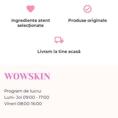
favorite
verified
Ingrediente atent
Produse originale
selecționate
local_shipping
Livram la tine acasă
Program de lucru:
Luni- Joi 09:00 - 17:00
Vineri 08:00-16:00