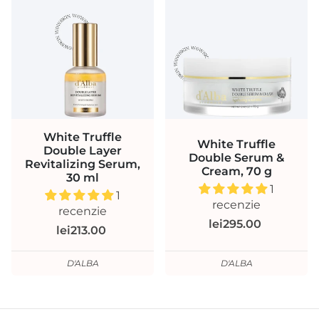
White Truffle
White Truffle
Double Layer
Double Serum &
Revitalizing Serum,
Cream, 70 g
30 ml
1
1
recenzie
recenzie
lei295.00
lei213.00
D'ALBA
D'ALBA