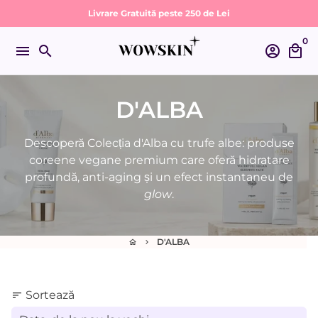
Sari
Livrare Gratuită peste 250 de Lei
la
0
conținut
menu
search
account_circle
local_mall
D'ALBA
Descoperă Colecția d'Alba cu trufe albe: produse
coreene vegane premium care oferă hidratare
profundă, anti-aging și un efect instantaneu de
glow
.
D'ALBA
home
keyboard_arrow_right
Sortează
sort