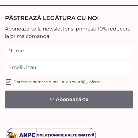
PĂSTREAZĂ LEGĂTURA CU NOI
Aboneaza-te la newsletter si primesti 10% reducere
la prima comanda.
Doresc să primesc e-mailuri cu noutăți și oferte
Abonează-te
email