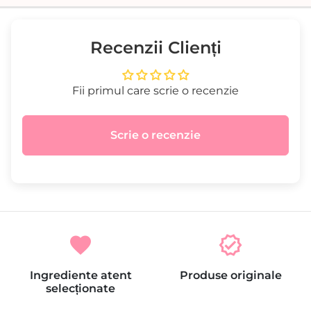
Recenzii Clienți
Fii primul care scrie o recenzie
Scrie o recenzie
favorite
verified
Ingrediente atent
Produse originale
selecționate