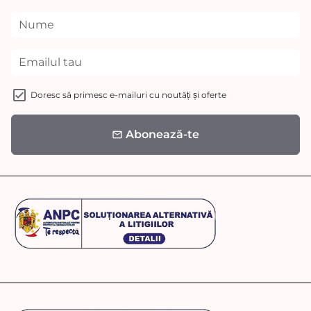
Doresc să primesc e-mailuri cu noutăți și oferte
Abonează-te
email