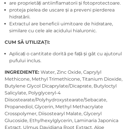
are proprietăți antiinflamatorii și fotoprotectoare.
proteja pielea de uscare și a preveni pierderea
hidratării.
Extractul are beneficii uimitoare de hidratare,
similare cu cele ale acidului hialuronic.
CUM SĂ UTILIZAȚI:
Aplicați o cantitate dorită pe față și gât cu ajutorul
pufului inclus.
INGREDIENTE:
Water, Zinc Oxide, Caprylyl
Methicone, Methyl Trimethicone, Titanium Dioxide,
Butylene Glycol Dicaprylate/Dicaprate, Butyloctyl
Salicylate, Polyglyceryl-4
Diisostearate/Polyhydroxystearate/Sebacate,
Propanediol, Glycerin, Methyl Methacrylate
Crosspolymer, Diisostearyl Malate, Glyceryl
Glucoside, Ethylhexylglycerin, Laminaria Japonica
Extract, Ulmus Davidiana Root Extract, Aloe