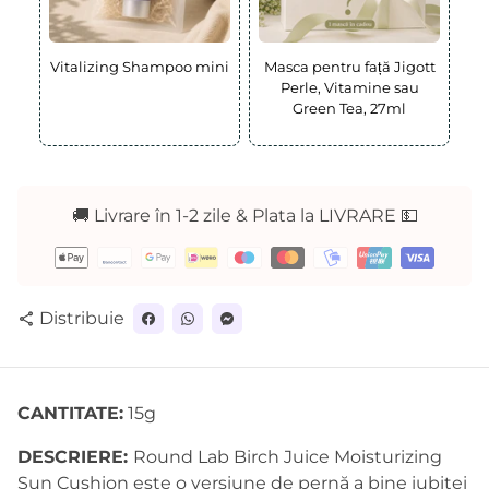
Vitalizing Shampoo mini
Masca pentru față Jigott
Perle, Vitamine sau
Green Tea, 27ml
🚚 Livrare în 1-2 zile & Plata la LIVRARE 💵
Metode
de
plată
Distribuie
share
CANTITATE:
15g
DESCRIERE:
Round Lab Birch Juice Moisturizing
Sun Cushion este o versiune de pernă a bine iubitei