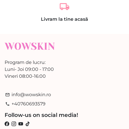
local_shipping
Livram la tine acasă
Program de lucru:
Luni- Joi 09:00 - 17:00
Vineri 08:00-16:00
info@wowskin.ro
email
+40760693579
phone
Follow-us on social media!