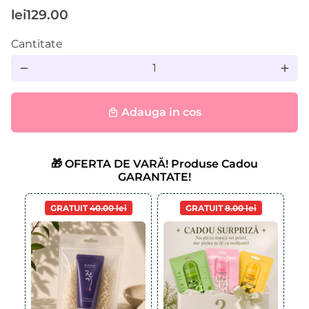
lei129.00
Cantitate
remove
add
Adauga in cos
local_mall
🎁 OFERTA DE VARĂ! Produse Cadou
GARANTATE!
GRATUIT
40.00 lei
GRATUIT
8.00 lei