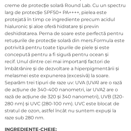
creme de protecție solară Round Lab. Cu un spectru
larg de protecție SPF50+ PA++++, pielea este
protejată în timp ce ingrediente precum acidul
hialuronic și aloe oferă hidratare și previn
deshidratarea. Perna de soare este perfectă pentru
retușurile de protecție solară din mers.Formula este
potrivită pentru toate tipurile de piele și este
concepută pentru a fi sigură pentru ocean și
recif. Unul dintre cei mai importanți factori de
îmbătrânire și de dezvoltare a hiperpigmentării și
melasmei este expunerea (excesivă) la soare.
Separăm trei tipuri de raze uv: UVA (UVA1 are o rază
de acțiune de 340-400 nanometri, iar UVA2 are o
rază de acțiune de 320 și 340 nanometri), UVB (320-
280 nm) și UVC (280-100 nm). UVC este blocat de
stratul de ozon, astfel încât nu suntem expuși la
raze sub 280 nm.
INGREDIENTE-CHEIE: