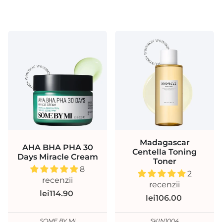
Madagascar
AHA BHA PHA 30
Centella Toning
Days Miracle Cream
Toner
8
2
recenzii
recenzii
lei114.90
lei106.00
SOME BY MI
SKIN1004