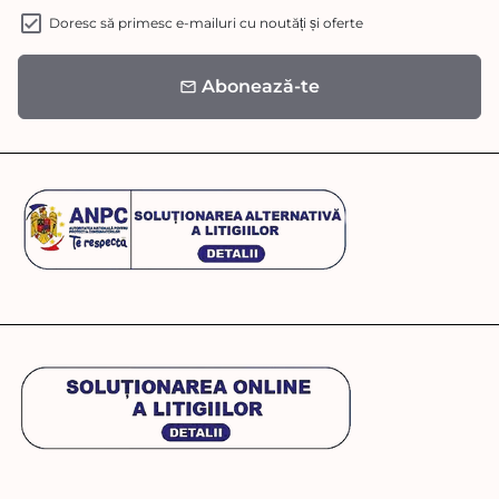
Doresc să primesc e-mailuri cu noutăți și oferte
Abonează-te
email