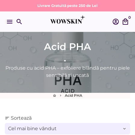
Sari
Livrare Gratuită peste 250 de Lei
la
0
conținut
menu
search
account_circle
local_mall
Acid PHA
Produse cu acid PHA – exfoliere blândă pentru piele
sensibilă și uscată
Acid PHA
home
keyboard_arrow_right
Sortează
sort