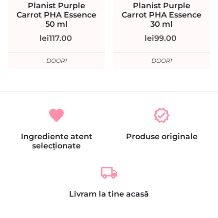
Planist Purple
Planist Purple
Carrot PHA Essence
Carrot PHA Essence
50 ml
30 ml
lei117.00
lei99.00
DOORI
DOORI
favorite
verified
Ingrediente atent
Produse originale
selecționate
local_shipping
Livram la tine acasă