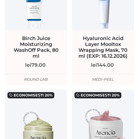
Birch Juice
Hyaluronic Acid
Moisturizing
Layer Mooltox
WashOff Pack, 80
Wrapping Mask, 70
ml
ml (EXP: 16.12.2026)
lei79.00
lei144.00
ROUND LAB
MEDI-PEEL
ECONOMISEȘTI
20%
ECONOMISEȘTI
20%
local_offer
local_offer