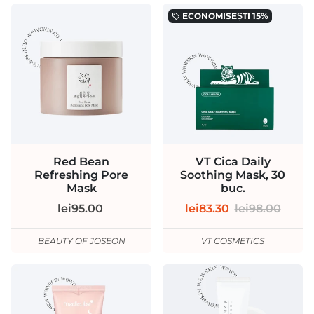
ECONOMISEȘTI
15%
local_offer
Red Bean
VT Cica Daily
Refreshing Pore
Soothing Mask, 30
Mask
buc.
lei95.00
lei83.30
lei98.00
BEAUTY OF JOSEON
VT COSMETICS