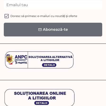
Doresc să primesc e-mailuri cu noutăți și oferte
Abonează-te
email