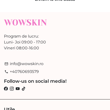
Program de lucru:
Luni- Joi 09:00 - 17:00
Vineri 08:00-16:00
info@wowskin.ro
email
+40760693579
phone
Follow-us on social media!
Utile