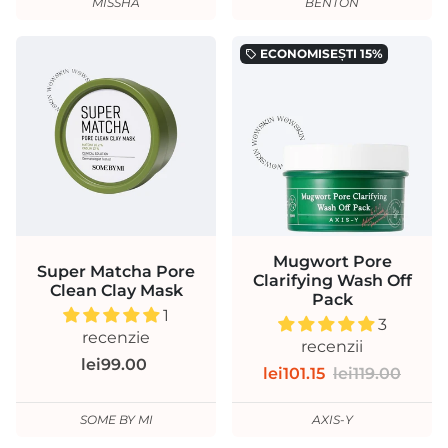
MISSHA
BENTON
ECONOMISEȘTI
15%
local_offer
Mugwort Pore
Super Matcha Pore
Clarifying Wash Off
Clean Clay Mask
Pack
1
3
recenzie
recenzii
lei99.00
lei101.15
lei119.00
SOME BY MI
AXIS-Y