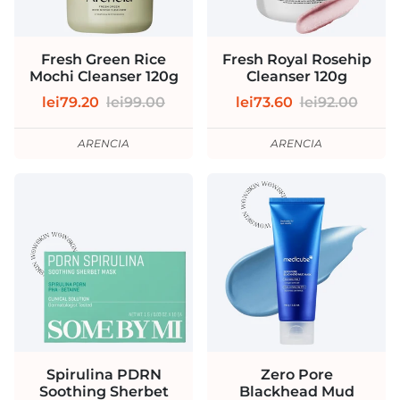
Fresh Green Rice
Fresh Royal Rosehip
Mochi Cleanser 120g
Cleanser 120g
lei79.20
lei99.00
lei73.60
lei92.00
ARENCIA
ARENCIA
Spirulina PDRN
Zero Pore
Soothing Sherbet
Blackhead Mud