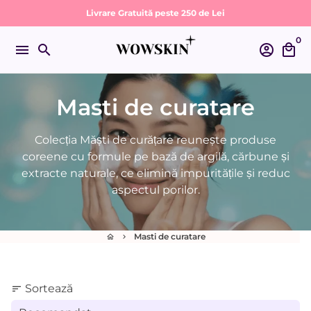
Sari
Livrare Gratuită peste 250 de Lei
la
0
conținut
menu
search
account_circle
local_mall
Masti de curatare
Colecția Măști de curățare reunește produse
coreene cu formule pe bază de argilă, cărbune și
extracte naturale, ce elimină impuritățile și reduc
aspectul porilor.
Masti de curatare
home
keyboard_arrow_right
Sortează
sort