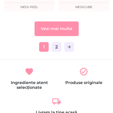
MEDI-PEEL
MEDICUBE
Vezi mai multe
1
2
arrow_forward
favorite
verified
Ingrediente atent
Produse originale
selecționate
local_shipping
Livram la tine acasă