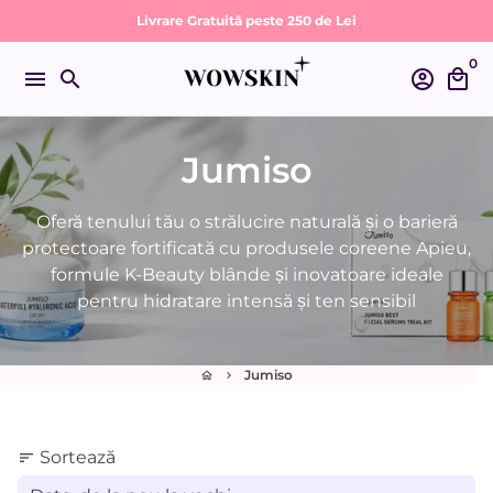
Sari
Livrare Gratuită peste 250 de Lei
la
0
conținut
menu
search
account_circle
local_mall
Jumiso
Oferă tenului tău o strălucire naturală și o barieră
protectoare fortificată cu produsele coreene Apieu,
formule K-Beauty blânde și inovatoare ideale
pentru hidratare intensă și ten sensibil
Jumiso
home
keyboard_arrow_right
Sortează
sort