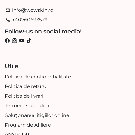
info@wowskin.ro
email
+40760693579
phone
Follow-us on social media!
Utile
Politica de confidentialitate
Politica de retururi
Politica de livrari
Termeni si conditii
Soluționarea litigiilor online
Program de Afiliere
ANSPCDP