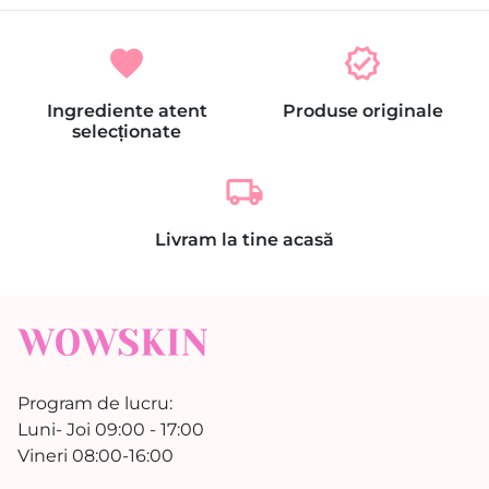
favorite
verified
Ingrediente atent
Produse originale
selecționate
local_shipping
Livram la tine acasă
Program de lucru:
Luni- Joi 09:00 - 17:00
Vineri 08:00-16:00