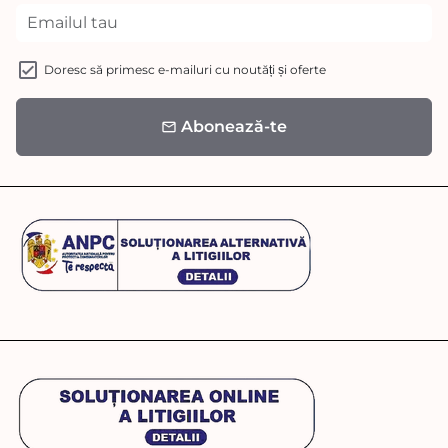
Doresc să primesc e-mailuri cu noutăți și oferte
Abonează-te
email