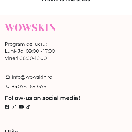
Program de lucru:
Luni- Joi 09:00 - 17:00
Vineri 08:00-16:00
info@wowskin.ro
email
+40760693579
phone
Follow-us on social media!
Utile