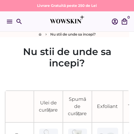
Sari
Livrare Gratuită peste 250 de Lei
la
0
conținut
menu
search
account_circle
local_mall
Nu stii de unde sa incepi?
home
keyboard_arrow_right
Nu stii de unde sa
incepi?
Spumă
Ulei de
de
Exfoliant
To
curățare
curățare