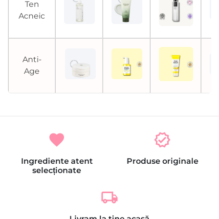
Ten
Acneic
Anti-
Age
favorite
verified
Ingrediente atent
Produse originale
selecționate
local_shipping
Livram la tine acasă