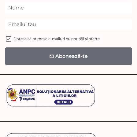
Doresc să primesc e-mailuri cu noutăți și oferte
Abonează-te
email