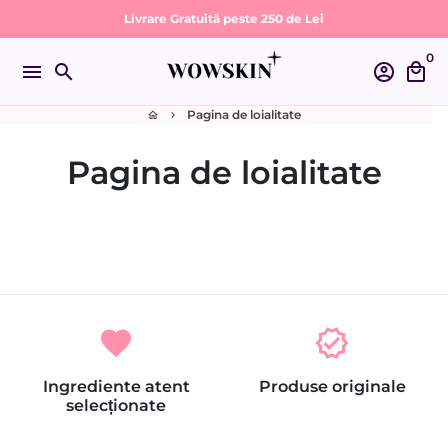
Sari
Livrare Gratuită peste 250 de Lei
la
0
conținut
menu
search
account_circle
local_mall
Pagina de loialitate
home
keyboard_arrow_right
Pagina de loialitate
favorite
verified
Ingrediente atent
Produse originale
selecționate