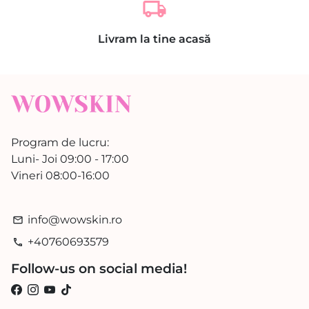
local_shipping
Livram la tine acasă
Program de lucru:
Luni- Joi 09:00 - 17:00
Vineri 08:00-16:00
info@wowskin.ro
email
+40760693579
phone
Follow-us on social media!