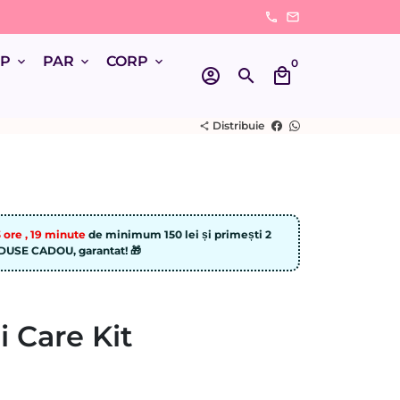
phone
email
UP
PAR
CORP
keyboard_arrow_down
keyboard_arrow_down
keyboard_arrow_down
0
account_circle
search
local_mall
Distribuie
share
 ore , 19 minute
de minimum 150 lei și primești 2
USE CADOU, garantat! 🎁
i Care Kit