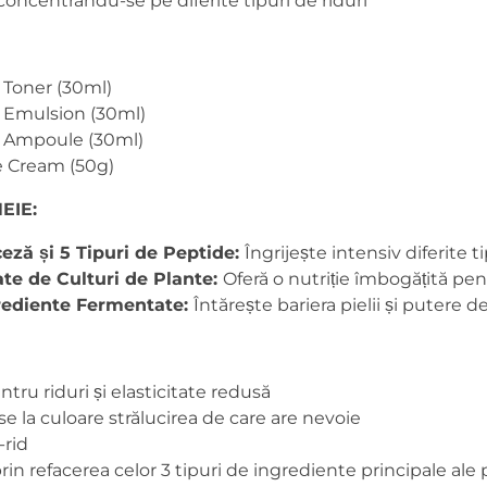
concentrându-se pe diferite tipuri de riduri
e Toner
(30ml)
 Emulsion (30ml)
e Ampoule
(30ml)
e Cream
(50g)
EIE:
ceză și 5 Tipuri de Peptide:
Îngrijește intensiv diferite ti
te de Culturi de Plante:
Oferă o nutriție îmbogățită pen
grediente Fermentate:
Întărește bariera pielii și putere d
ntru riduri și elasticitate redusă
ise la culoare strălucirea de care are nevoie
-rid
in refacerea celor 3 tipuri de ingrediente principale ale p