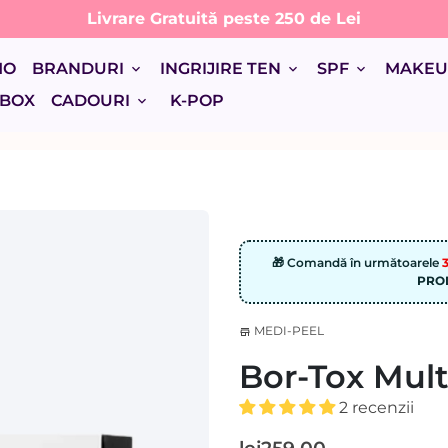
🚚 Livrare Rapidă | 24-48 de ore lucrătoare 🚚
MO
BRANDURI
INGRIJIRE TEN
SPF
MAKE
keyboard_arrow_down
keyboard_arrow_down
keyboard_arrow_down
 BOX
CADOURI
K-POP
keyboard_arrow_down
🎁 Comandă în următoarele
3
PROD
MEDI-PEEL
store
Bor-Tox Mult
2 recenzii