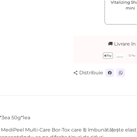
Vitalizing 
mini
🚚 Livrare în
Metode
de
plată
Distribuie
share
*3ea 50g*1ea
 MediPeel Multi-Care Bor-Tox care îți îmbunătățește elastic