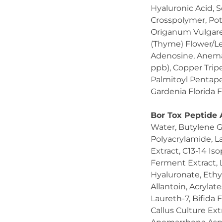
Hyaluronic Acid, 
Crosspolymer, Pot
Origanum Vulgare 
(Thyme) Flower/Le
Adenosine, Anema
ppb), Copper Trip
Palmitoyl Pentape
Gardenia Florida F
Bor Tox Peptide
Water, Butylene G
Polyacrylamide, L
Extract, C13-14 Is
Ferment Extract, 
Hyaluronate, Ethy
Allantoin, Acryla
Laureth-7, Bifid
Callus Culture Ext