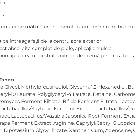
lii
I:
tenului, se mătură ușor tonerul cu un tampon de bumbac 
la pe întreaga față de la centru spre exterior
fost absorbită complet de piele, aplicați emulsia
a prin aplicarea unui strat unifrom de cremă pentru a bloc
Toner:
 Glycol, Methylpropanediol, Glycerin, 1,2-Hexanediol, Bu
ceryl-10 Laurate, Polyglyceryl-4 Laurate, Betaine, Carbom
romyces Ferment Filtrate, Bifida Ferment Filtrate, Lact
Lactobacillus/Soybean Ferment Extract, Lactobacillus/
ract, Lactobacillus/Wasabia Japonica Root Ferment Extra
pe Ferment Extract, Arginine, Caprylyl/Capryl Glucoside
n, Dipotassium Glycyrrhizate, Xanthan Gum, Adenosine, G