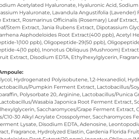
Sodium Acetylated Hyaluronate, Hyaluronic Acid, Sodiu
assium Hyaluronate, Lavandula Angustifolia (Lavender) F
Extract, Rosmarinus Officinalis (Rosemary) Leaf Extract
af/Stem Extract, Jania Rubens Extract, Dipotassium Glyc
rrhena Asphodeloides Root Extract(400 ppb), Acetyl H
eptide-1(100 ppb), Oligopeptide-29(50 ppb), Oligopeptid
ptide-4(10 ppb), Inonotus Obliquus (Mushroom) Extract,
ruit Extract, Disodium EDTA, Ethylhexylglycerin, Fragran
 Ampoule:
lycol, Hydrogenated Polyisobutene, 1,2-Hexanediol, Hydr
actobacillus/Pumpkin Ferment Extract, Lactobacillus/S
oparaffin, Polysorbate 20, Arginine, Lactobacillus/Punica 
Lactobacillus/Wasabia Japonica Root Ferment Extract, 
lhexylglycerin, Saccharomyces/Grape Ferment Extract, 
tes/C10-30 Alkyl Acrylate Crosspolymer, Saccharomyces Fe
a Ferment Lysate, Disodium EDTA, Adenosine, Leontopo
ract, Fragrance, Hydrolyzed Elastin, Gardenia Florida Fruit