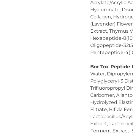
Acrylate/Acrylic 
Hyaluronate, Diso
Collagen, Hydroge
(Lavender) Flower
Extract, Thymus V
Hexapeptide-8(100
Oligopeptide-32(
Pentapeptide-4(1
Bor Tox Peptide 
Water, Dipropylene
Polyglyceryl-3 Di
Trifluoropropyl Di
Carbomer, Allanto
Hydrolyzed Elast
Filtrate, Bifida F
Lactobacillus/Soy
Extract, Lactobac
Ferment Extract,