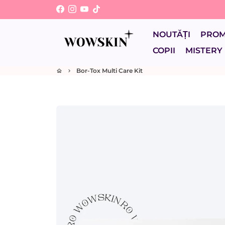
Sari
la
conținut
NOUTĂȚI
PRO
COPII
MISTERY
Bor-Tox Multi Care Kit
home
keyboard_arrow_right