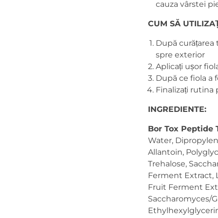
cauza vârstei pie
CUM SĂ UTILIZAȚ
După curățarea 
spre exterior
Aplicați ușor fio
După ce fiola a 
Finalizați rutin
INGREDIENTE:
Bor Tox Peptide 
Water, Dipropylene
Allantoin, Polygly
Trehalose, Saccha
Ferment Extract, 
Fruit Ferment Ext
Saccharomyces/Gra
Ethylhexylglyceri