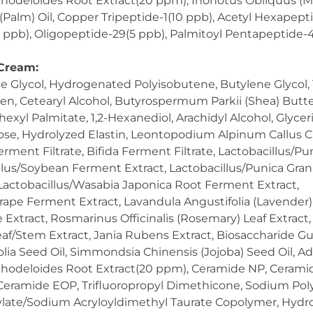
odeloides Root Extract(20 ppm), Inonotus Obliquus (M
(Palm) Oil, Copper Tripeptide-1(10 ppb), Acetyl Hexapept
 ppb), Oligopeptide-29(5 ppb), Palmitoyl Pentapeptide-4
 Cream:
e Glycol, Hydrogenated Polyisobutene, Butylene Glycol, 
en, Cetearyl Alcohol, Butyrospermum Parkii (Shea) Butter
hexyl Palmitate, 1,2-Hexanediol, Arachidyl Alcohol, Glyceri
ose, Hydrolyzed Elastin, Leontopodium Alpinum Callus Cu
ment Filtrate, Bifida Ferment Filtrate, Lactobacillus/
illus/Soybean Ferment Extract, Lactobacillus/Punica Gra
Lactobacillus/Wasabia Japonica Root Ferment Extract,
pe Ferment Extract, Lavandula Angustifolia (Lavender) 
Extract, Rosmarinus Officinalis (Rosemary) Leaf Extract
af/Stem Extract, Jania Rubens Extract, Biosaccharide Gu
lia Seed Oil, Simmondsia Chinensis (Jojoba) Seed Oil, A
odeloides Root Extract(20 ppm), Ceramide NP, Cerami
Ceramide EOP, Trifluoropropyl Dimethicone, Sodium Poly
late/Sodium Acryloyldimethyl Taurate Copolymer, Hydro