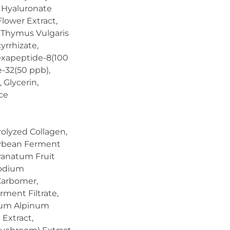
m Hyaluronate
lower Extract,
, Thymus Vulgaris
yrrhizate,
exapeptide-8(100
e-32(50 ppb),
 Glycerin,
ce
olyzed Collagen,
oybean Ferment
Granatum Fruit
Sodium
Carbomer,
rment Filtrate,
dium Alpinum
 Extract,