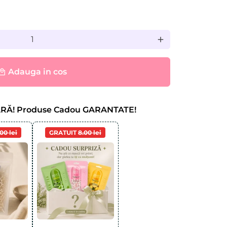
add
Adauga in cos
cal_mall
ARĂ! Produse Cadou GARANTATE!
00 lei
GRATUIT
8.00 lei