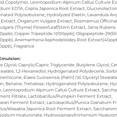
Acid Copolymer, Leontopodium Alpinum Callus Culture Ex
dium EDTA, Coptis Japonica Root Extract, Gluconolacto
nated Polyisobutene, Hydrolyzed Elastin, Lavandula Ang
 Extract, Origanum Vulgare Extract, Rosmarinus Officinal
ulgaris (Thyme) Flower/Leaf/Stem Extract, Jania Rubens E
ppb), Copper Tripeptide-1(100ppb), Oligopeptide-29(50
50ppb), Anemarrhena Asphodeloides Root Extract(40ppb)
0ppb), Fragrance
Emulsion:
 Glycol, Caprylic/Capric Triglyceride, Butylene Glycol, Cet
stearate, 1,2-Hexanediol, Hydrogenated Polydecene, Sorbi
methicone, Elaeis Guineensis (Palm) Oil, Glyceryl Stearate 
in, Betaine, Trehalose, Hydrogenated Polyisobutene, Hyd
in, Leontopodium Alpinum Callus Culture Extract, Sacc
erment Filtrate, Lactobacillus/Pumpkin Ferment Extract,
bean Ferment Extract, Lactobacillus/Punica Granatum F
illus/Wasabia Japonica Root Ferment Extract, Saccharo
 Sodium Hyaluronate, Hydroxypropyltrimonium Hyaluron