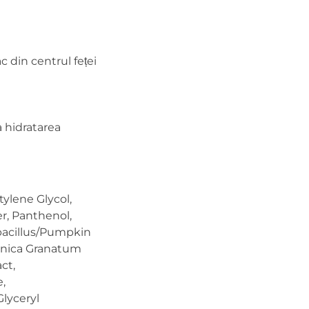
din centrul feței
a hidratarea
tylene Glycol,
er, Panthenol,
obacillus/Pumpkin
Punica Granatum
ct,
,
lyceryl