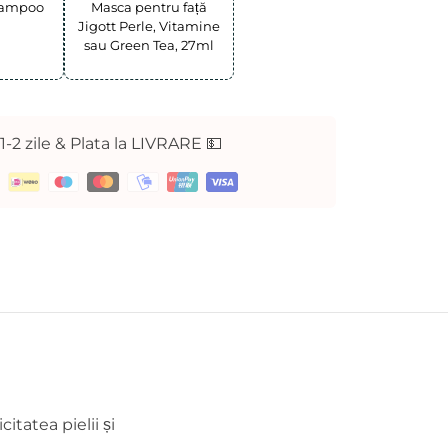
Shampoo
Masca pentru față
Jigott Perle, Vitamine
sau Green Tea, 27ml
 1-2 zile & Plata la LIVRARE 💵
itatea pielii și