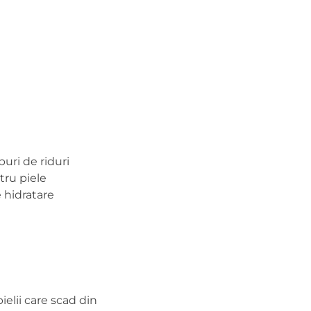
puri de riduri
tru piele
e hidratare
ielii care scad din