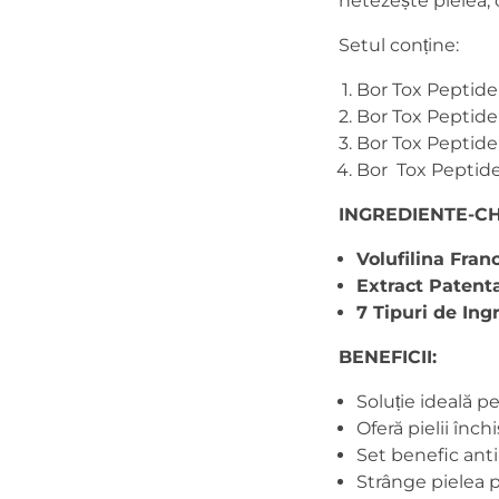
netezește pielea, 
Setul conține:
Bor Tox Peptid
Bor Tox Peptide
Bor Tox Peptid
Bor Tox Peptid
INGREDIENTE-CH
Volufilina Fran
Extract Patenta
7 Tipuri de In
BENEFICII:
Soluție ideală pe
Oferă pielii înch
Set benefic anti
Strânge pielea pr