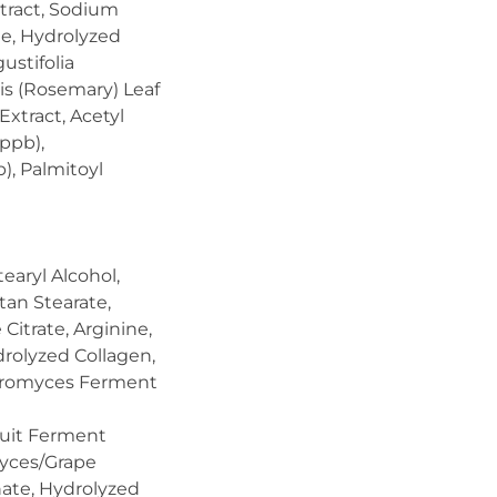
tract, Sodium
ne, Hydrolyzed
ustifolia
is (Rosemary) Leaf
xtract, Acetyl
ppb),
, Palmitoyl
earyl Alcohol,
tan Stearate,
Citrate, Arginine,
rolyzed Collagen,
haromyces Ferment
ruit Ferment
myces/Grape
ate, Hydrolyzed