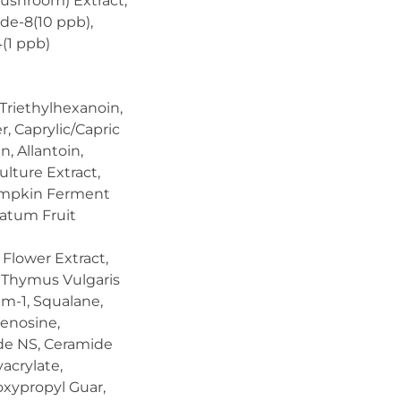
ushroom) Extract,
ide-8(10 ppb),
(1 ppb)
Triethylhexanoin,
, Caprylic/Capric
n, Allantoin,
lture Extract,
Pumpkin Ferment
natum Fruit
Flower Extract,
, Thymus Vulgaris
m-1, Squalane,
denosine,
de NS, Ceramide
acrylate,
xypropyl Guar,