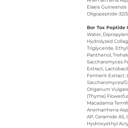
Anemarrhena Asph
Elaeis Guineensis 
Oligopeptide-32(5
Bor Tox Peptide
Water, Dipropylen
Hydrolyzed Collag
Triglyceride, Ethyl
Panthenol, Trehal
Saccharomyces Fer
Extract, Lactobac
Ferment Extract, 
Saccharomyces/Gra
Origanum Vulgare 
(Thyme) Flower/Le
Macadamia Ternifo
Anemarrhena Asph
AP, Ceramide AS, 
Hydroxyethyl Acry