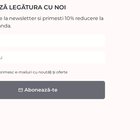
ZĂ LEGĂTURA CU NOI
 la newsletter si primesti 10% reducere la
nda.
rimesc e-mailuri cu noutăți și oferte
Abonează-te
email