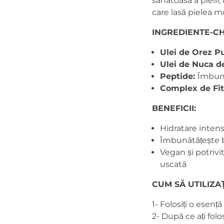
sănătoasă a pielii
care lasă pielea mo
INGREDIENTE-CH
Ulei de Orez P
Ulei de Nuca d
Peptide:
Îmbună
Complex de Fit
BENEFICII:
Hidratare inten
Îmbunătățește ba
Vegan și potrivit
uscată
CUM SĂ UTILIZAȚ
1- Folosiți o esen
2- După ce ați folo