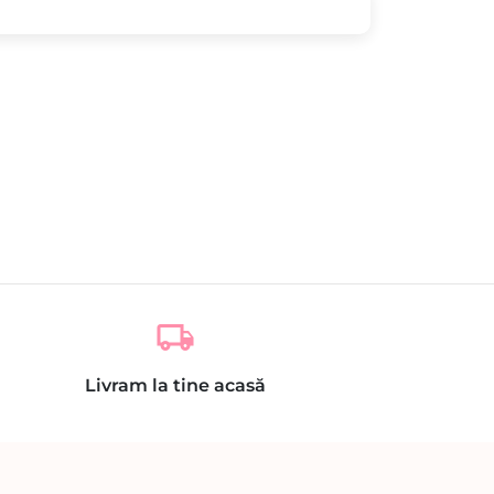
local_shipping
Livram la tine acasă