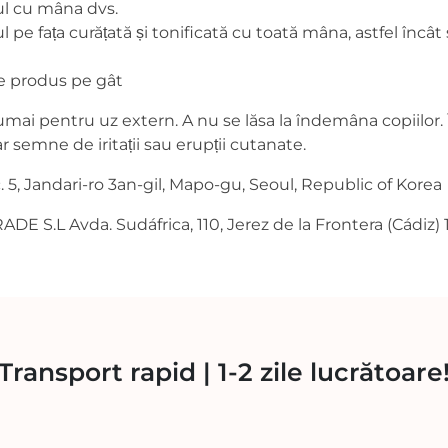
sul cu mâna dvs.
l pe fața curățată și tonificată cu toată mâna, astfel încât
 de produs pe gât
umai pentru uz extern. A nu se lăsa la îndemâna copiilor. 
r semne de iritații sau erupții cutanate.
. 5, Jandari-ro 3an-gil, Mapo-gu, Seoul, Republic of Korea
 S.L Avda. Sudáfrica, 110, Jerez de la Frontera (Cádiz)
 Transport rapid | 1-2 zile lucrătoare!