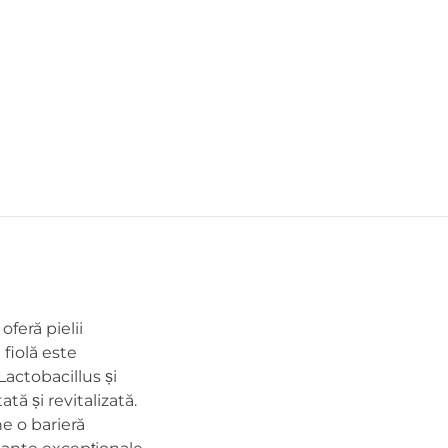
feră pielii
 fiolă este
actobacillus și
tă și revitalizată.
ne o barieră