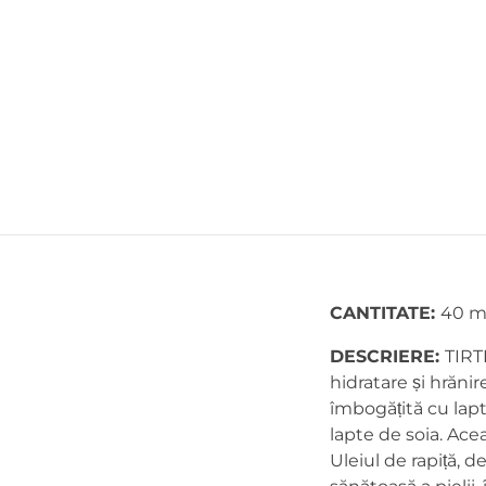
CANTITATE:
40 m
DESCRIERE:
TIRT
hidratare și hrănir
îmbogățită cu lap
lapte de soia. Acea
Uleiul de rapiță, d