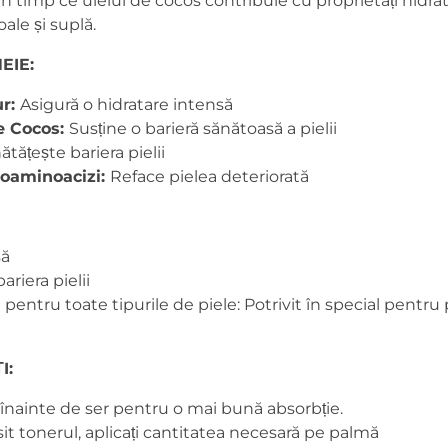
, în timp ce uleiul de cocos contribuie cu proprietăți hidr
ale și suplă.
EIE:
ur:
Asigură o hidratare intensă
e Cocos:
Susține o barieră sănătoasă a pielii
tățește bariera pielii
oaminoacizi:
Reface pielea deteriorată
să
riera pielii
 pentru toate tipurile de piele: Potrivit în special pentru p
I:
ță înainte de ser pentru o mai bună absorbție.
sit tonerul, aplicați cantitatea necesară pe palmă