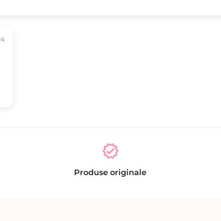
24
verified
Produse originale