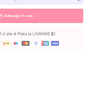
add
Adauga in cos
cal_mall
 1-2 zile & Plata la LIVRARE 💵