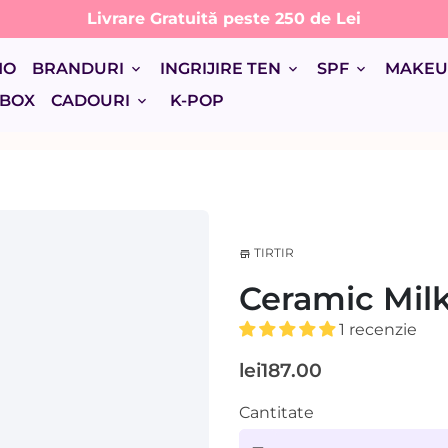
Livrare Gratuită peste 250 de Lei
MO
BRANDURI
INGRIJIRE TEN
SPF
MAKE
keyboard_arrow_down
keyboard_arrow_down
keyboard_arrow_down
 BOX
CADOURI
K-POP
keyboard_arrow_down
TIRTIR
store
Ceramic Mil
1 recenzie
lei187.00
Cantitate