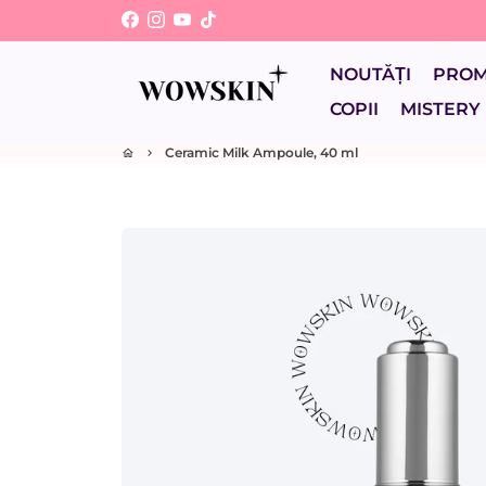
Sari
la
conținut
NOUTĂȚI
PRO
COPII
MISTERY
Ceramic Milk Ampoule, 40 ml
home
keyboard_arrow_right