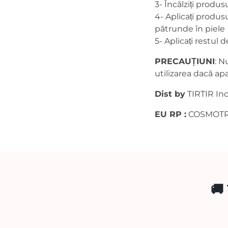
3- Încălziți produ
4- Aplicați produsu
pătrunde în piele
5- Aplicați restul
PRECAU
ȚIUNI
: N
utilizarea dacă apa
Dist by
TIRTIR Inc
EU RP :
COSMOTRADE
🚚