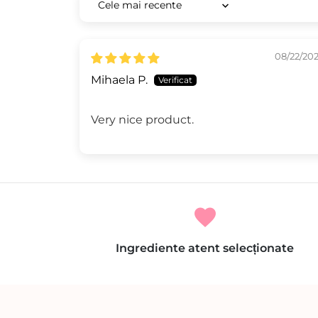
Sort by
08/22/20
Mihaela P.
Very nice product.
favorite
Ingrediente atent selecționate