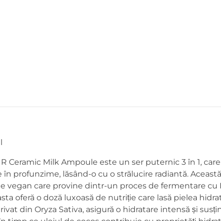
l
IR Ceramic Milk Ampoule este un ser puternic 3 în 1, care o
e în profunzime, lăsând-o cu o strălucire radiantă. Această
te vegan care provine dintr-un proces de fermentare cu L
sta oferă o doză luxoasă de nutriție care lasă pielea hidrata
erivat din Oryza Sativa, asigură o hidratare intensă și susți