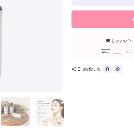
remove
lo
🚚 Livrare în
Metode
de
plată
Distribuie
share