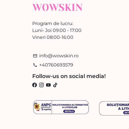
Program de lucru:
Luni- Joi 09:00 - 17:00
Vineri 08:00-16:00
info@wowskin.ro
email
+40760693579
phone
Follow-us on social media!
Am incercat foarte multe
creme cu factor de protecție
Am incercat foarte multe creme
cu factor de protecție,dar nu am
fost mulțumită,in schimb
WowSkin Romania
aceasta este într-adevăr
minunat.