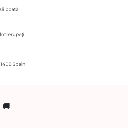
 să poată
Întrerupeți
 11408 Spain
 🚚