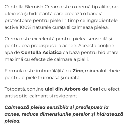
Centella Blemish Cream este o cremă tip alifie, ne-
uleioasă și hidratantă care creează o barieră
protectoare pentru piele în timp ce ingredientele
active 100% naturale curăță și calmează pielea.
Crema este excelentă pentru pielea sensibilă și
pentru cea predispusă la acnee. Aceasta conține
apă de
Centella Asiatica
ca bază pentru hidratare
maximă cu efecte de calmare a pielii.
Formula este îmbunățățită cu
Zinc
, mineralul cheie
pentru o piele frumoasă și curată.
Totodată, conține
ulei din Arbore de Ceai
cu efect
antiseptic, calmant și revigorant.
Calmează pielea sensibilă și predispusă la
acnee, reduce dimensiunile petelor și hidratează
pielea.