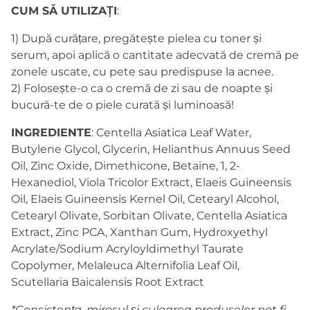
CUM
SĂ UTILIZAȚI
:
1) După curățare, pregătește pielea cu toner și
serum, apoi aplică o cantitate adecvată de cremă pe
zonele uscate, cu pete sau predispuse la acnee.
2) Folosește-o ca o cremă de zi sau de noapte și
bucură-te de o piele curată și luminoasă!
INGREDIENTE
: Centella Asiatica Leaf Water,
Butylene Glycol, Glycerin, Helianthus Annuus Seed
Oil, Zinc Oxide, Dimethicone, Betaine, 1, 2-
Hexanediol, Viola Tricolor Extract, Elaeis Guineensis
Oil, Elaeis Guineensis Kernel Oil, Cetearyl Alcohol,
Cetearyl Olivate, Sorbitan Olivate, Centella Asiatica
Extract, Zinc PCA, Xanthan Gum, Hydroxyethyl
Acrylate/Sodium Acryloyldimethyl Taurate
Copolymer, Melaleuca Alternifolia Leaf Oil,
Scutellaria Baicalensis Root Extract
*Consistența, mirosul și culoarea produselor pot fi