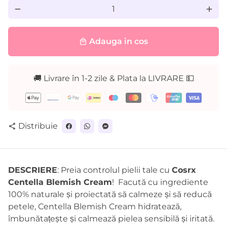
remove
add
Adauga in cos
local_mall
🚚 Livrare în 1-2 zile & Plata la LIVRARE 💵
Metode
de
plată
Distribuie
share
DESCRIERE
: Preia controlul pielii tale cu
Cosrx
Centella Blemish Cream
! Facută cu ingrediente
100% naturale și proiectată să calmeze și să reducă
petele, Centella Blemish Cream hidratează,
îmbunătațește și calmează pielea sensibilă și iritată.