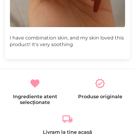
I have combination skin, and my skin loved this
product! It's very soothing
favorite
verified
Ingrediente atent
Produse originale
selecționate
local_shipping
Livram la tine acasă