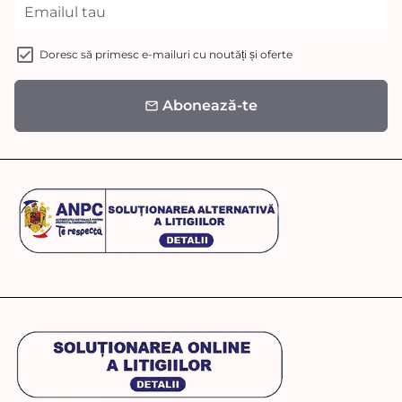
Doresc să primesc e-mailuri cu noutăți și oferte
Abonează-te
email