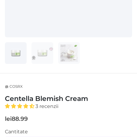
COSRX
store
Centella Blemish Cream
3 recenzii
lei88.99
Cantitate