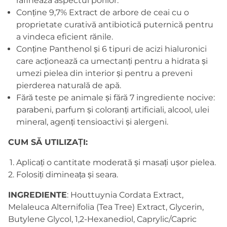
rafinează aspectul porilor.
Conține 9,7% Extract de arbore de ceai cu o
proprietate curativă antibiotică puternică pentru
a vindeca eficient rănile.
Conține Panthenol și 6 tipuri de acizi hialuronici
care acționează ca umectanți pentru a hidrata și
umezi pielea din interior și pentru a preveni
pierderea naturală de apă.
Fără teste pe animale și fără 7 ingrediente nocive:
parabeni, parfum și coloranți artificiali, alcool, ulei
mineral, agenți tensioactivi și alergeni.
CUM SĂ UTILIZAȚI:
Aplicați o cantitate moderată și masați ușor pielea.
Folosiți dimineața și seara.
INGREDIENTE
:
Houttuynia Cordata Extract,
Melaleuca Alternifolia (Tea Tree) Extract, Glycerin,
Butylene Glycol, 1,2-Hexanediol, Caprylic/Capric