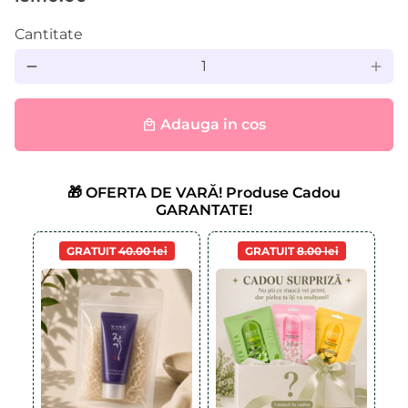
Cantitate
remove
add
Adauga in cos
local_mall
🎁 OFERTA DE VARĂ! Produse Cadou
GARANTATE!
GRATUIT
40.00 lei
GRATUIT
8.00 lei