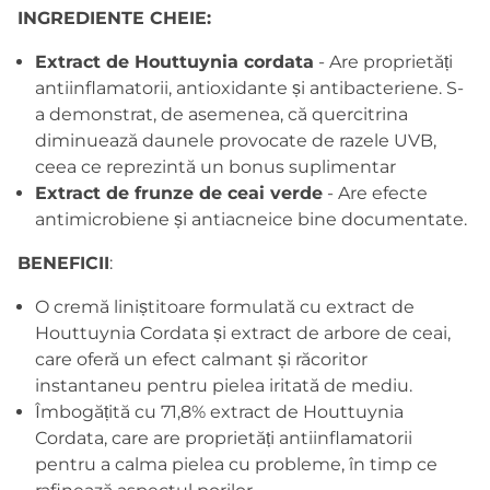
INGREDIENTE CHEIE:
Extract de Houttuynia cordata
- Are proprietăți
antiinflamatorii, antioxidante și antibacteriene. S-
a demonstrat, de asemenea, că quercitrina
diminuează daunele provocate de razele UVB,
ceea ce reprezintă un bonus suplimentar
Extract de frunze de ceai verde
- Are efecte
antimicrobiene și antiacneice bine documentate.
BENEFICII
:
O cremă liniștitoare formulată cu extract de
Houttuynia Cordata și extract de arbore de ceai,
care oferă un efect calmant și răcoritor
instantaneu pentru pielea iritată de mediu.
Îmbogățită cu 71,8% extract de Houttuynia
Cordata, care are proprietăți antiinflamatorii
pentru a calma pielea cu probleme, în timp ce