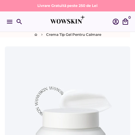
Sari
Livrare Gratuită peste 250 de Lei
la
0
conținut
menu
search
account_circle
local_mall
Crema Tip Gel Pentru Calmare
home
keyboard_arrow_right