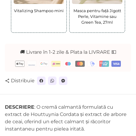
Vitalizing Shampoo mini
Masca pentru față Jigott
Perle, Vitamine sau
Green Tea, 27ml
🚚 Livrare în 1-2 zile & Plata la LIVRARE 💵
Metode
de
plată
Distribuie
share
DESCRIERE
: O cremă calmantă formulată cu
extract de Houttuynia Cordata și extract de arbore
de ceai, oferind un efect calmant și răcoritor
instantaneu pentru pielea iritată.