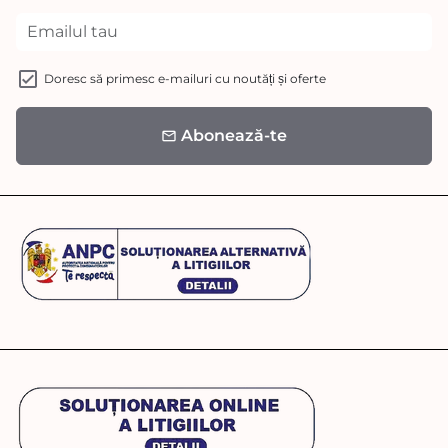
Doresc să primesc e-mailuri cu noutăți și oferte
Abonează-te
email