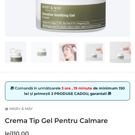
🎁 Comandă în următoarele
3 ore , 19 minute
de minimum 150
lei și primești 2 PRODUSE CADOU, garantat! 🎁
MARY & MAY
store
Crema Tip Gel Pentru Calmare
lei110.00