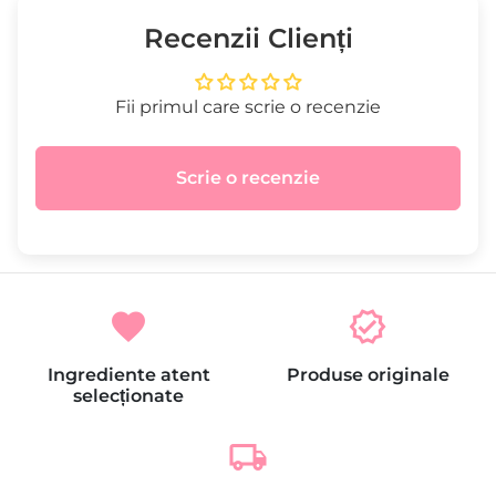
Recenzii Clienți
Fii primul care scrie o recenzie
Scrie o recenzie
favorite
verified
Ingrediente atent
Produse originale
selecționate
local_shipping