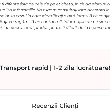
 fi diferite față de cele de pe eticheta, în ciuda eforturil
aliza informațiile. Va rugăm consultați lista acestora î
lor. În cazul în care identificați o altă formulă ce conț
vitați, va rugăm să ne contactați. Informațiile de pe site 
i, iar efectul unui produs poate fi diferit de la o persoan
 Transport rapid | 1-2 zile lucrătoare!
Recenzii Clienți