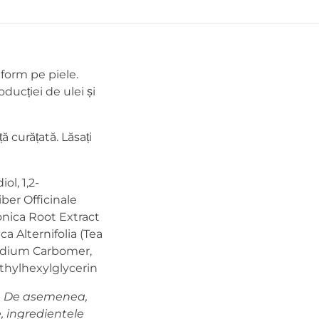
form pe piele.
ducției de ulei și
ă curățată. Lăsați
ol, 1,2-
ber Officinale
ponica Root Extract
 Alternifolia (Tea
 Sodium Carbomer,
Ethylhexylglycerin
ot. De asemenea,
, ingredientele