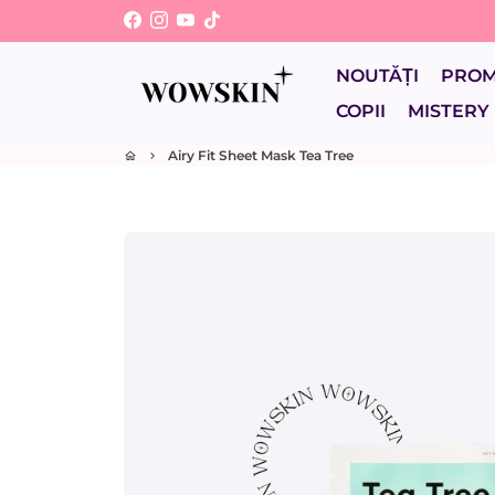
Sari
la
conținut
NOUTĂȚI
PRO
COPII
MISTERY
Airy Fit Sheet Mask Tea Tree
home
keyboard_arrow_right