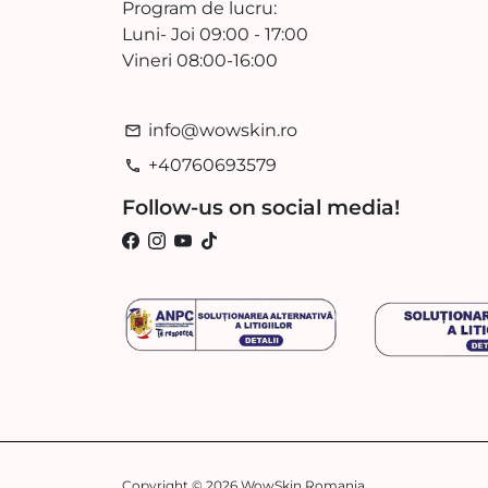
Program de lucru:
Luni- Joi 09:00 - 17:00
Vineri 08:00-16:00
info@wowskin.ro
email
+40760693579
phone
Follow-us on social media!
Am incercat foarte multe
creme cu factor de protecție
Am incercat foarte multe creme
cu factor de protecție,dar nu am
fost mulțumită,in schimb
WowSkin Romania
aceasta este într-adevăr
Copyright © 2026
WowSkin Romania