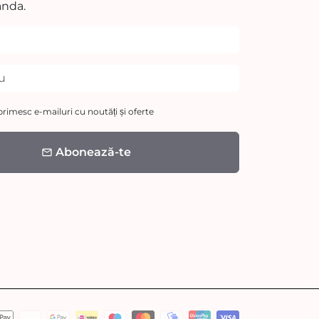
nda.
rimesc e-mailuri cu noutăți și oferte
Abonează-te
email
etode