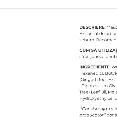
DESCRIERE
:
Masca
Extractul de arbore
sebum. Recomandat
CUM
SĂ UTILIZAȚ
să acționeze pentr
INGREDIENTE
: W
Hexanediol, Butyle
(Ginger) Root Extr
, Dipotassium Gly
Tree) Leaf Oil, Me
Hydroxyethylcellul
*Consistența, miro
producătorii pot s