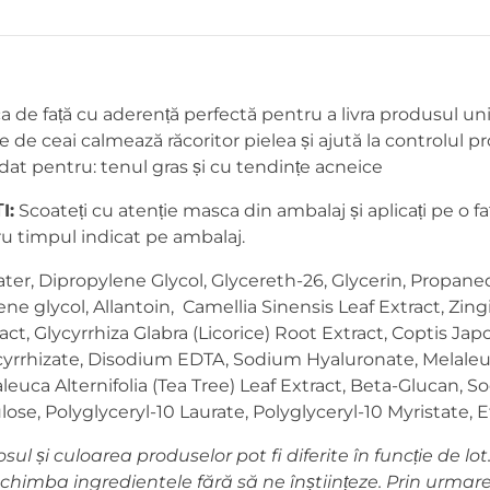
 de față cu aderență perfectă pentru a livra produsul uni
 de ceai calmează răcoritor pielea și ajută la controlul pro
 pentru: tenul gras și cu tendințe acneice
I:
Scoateți cu atenție masca din ambalaj și aplicați pe o faț
u timpul indicat pe ambalaj.
ater, Dipropylene Glycol, Glycereth-26, Glycerin, Propanedi
ne glycol, Allantoin, Camellia Sinensis Leaf Extract, Zingi
act, Glycyrrhiza Glabra (Licorice) Root Extract, Coptis Ja
cyrrhizate, Disodium EDTA, Sodium Hyaluronate, Melaleuca
laleuca Alternifolia (Tea Tree) Leaf Extract, Beta-Glucan,
ose, Polyglyceryl-10 Laurate, Polyglyceryl-10 Myristate, 
sul și culoarea produselor pot fi diferite în funcție de l
chimba ingredientele fără să ne înștiințeze. Prin urmare