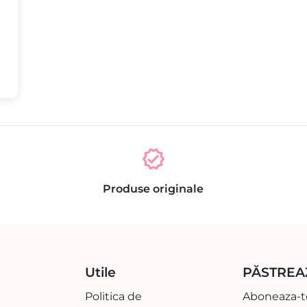
verified
Produse originale
Utile
PĂSTREA
Politica de
Aboneaza-te