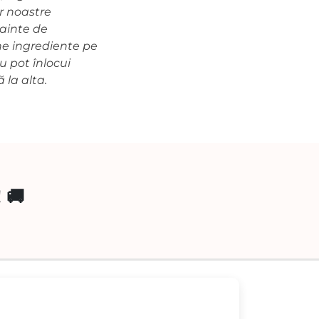
or noastre
nainte de
ine ingrediente pe
nu pot înlocui
ă la alta.
 🚚