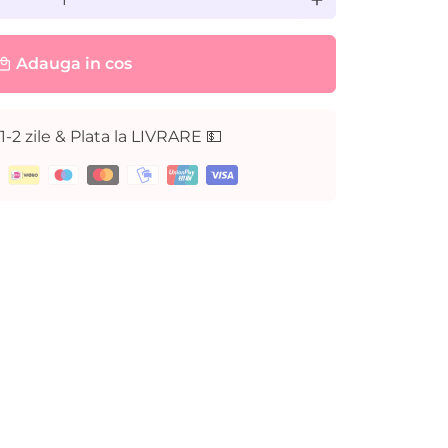
add
Adauga in cos
cal_mall
 1-2 zile & Plata la LIVRARE 💵