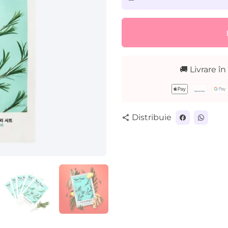
remove
lo
🚚 Livrare în
Metode
de
plată
Distribuie
share