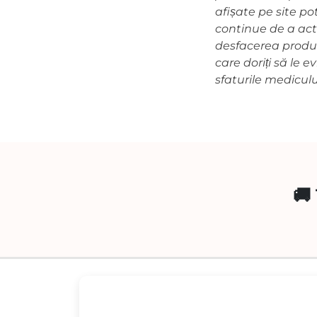
afișate pe site pot
continue de a actu
desfacerea produse
care doriți să le e
sfaturile mediculu
🚚