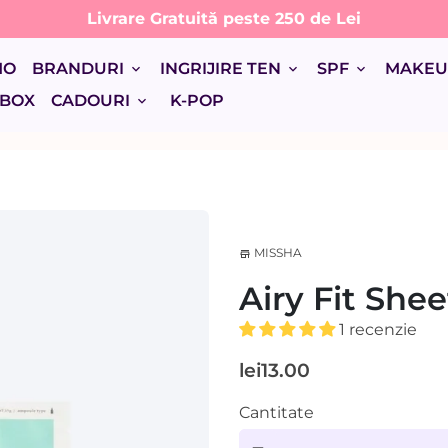
Livrare Gratuită peste 250 de Lei
MO
BRANDURI
INGRIJIRE TEN
SPF
MAKE
keyboard_arrow_down
keyboard_arrow_down
keyboard_arrow_down
 BOX
CADOURI
K-POP
keyboard_arrow_down
MISSHA
store
Airy Fit She
1 recenzie
lei13.00
Cantitate