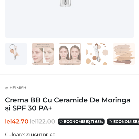
HEIMISH
store
Crema BB Cu Ceramide De Moringa
și SPF 30 PA+
lei42.70
lei122.00
ECONOMISEȘTI 65%
ECONOMISEȘ
local_offer
local_offer
Culoare:
21 LIGHT BEIGE