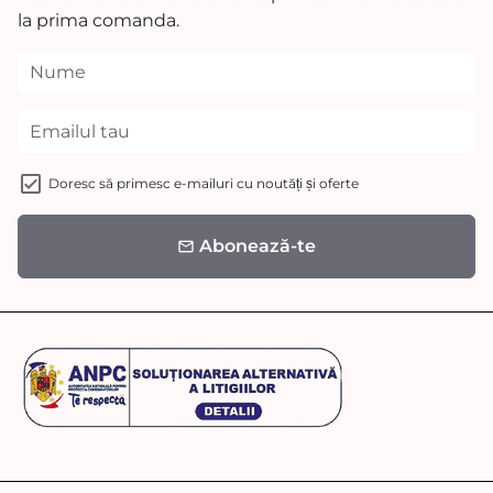
la prima comanda.
Doresc să primesc e-mailuri cu noutăți și oferte
Abonează-te
email