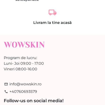
local_shipping
Livram la tine acasă
Program de lucru:
Luni- Joi 09:00 - 17:00
Vineri 08:00-16:00
info@wowskin.ro
email
+40760693579
phone
Follow-us on social media!