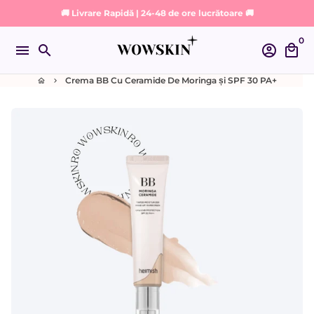
Sari
🚚 Livrare Rapidă | 24-48 de ore lucrătoare 🚚
la
0
conținut
menu
search
account_circle
local_mall
Crema BB Cu Ceramide De Moringa și SPF 30 PA+
home
keyboard_arrow_right