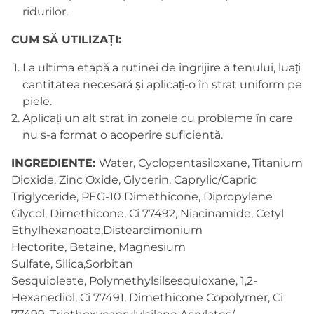
ridurilor.
CUM SĂ UTILIZAȚI:
La ultima etapă a rutinei de îngrijire a tenului, luați
cantitatea necesară și aplicați-o în strat uniform pe
piele.
Aplicați un alt strat în zonele cu probleme în care
nu s-a format o acoperire suficientă.
INGREDIENTE:
Water,
Cyclopentasiloxane,
Titanium
Dioxide,
Zinc Oxide,
Glycerin,
Caprylic/​Capric
Triglyceride,
PEG-10 Dimethicone,
Dipropylene
Glycol,
Dimethicone,
Ci 77492,
Niacinamide,
Cetyl
Ethylhexanoate,
Disteardimonium
Hectorite,
Betaine,
Magnesium
Sulfate,
Silica,
Sorbitan
Sesquioleate,
Polymethylsilsesquioxane,
1,2-
Hexanediol,
Ci 77491,
Dimethicone Copolymer,
Ci