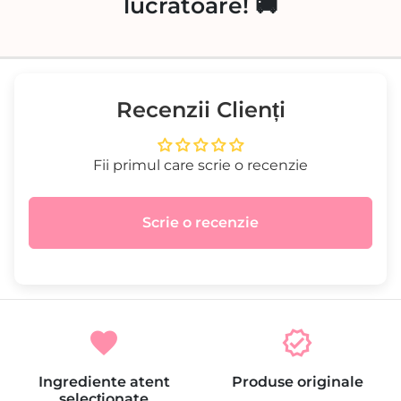
lucrătoare! 🚚
Recenzii Clienți
Fii primul care scrie o recenzie
Scrie o recenzie
favorite
verified
Ingrediente atent
Produse originale
selecționate