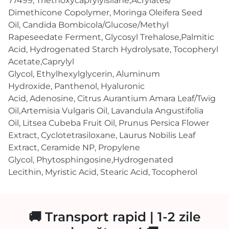
77499,
Triethoxycaprylylsilane,
Acrylates/​
Dimethicone Copolymer,
Moringa Oleifera Seed
Oil,
Candida Bombicola/​Glucose/​Methyl
Rapeseedate Ferment,
Glycosyl Trehalose,
Palmitic
Acid,
Hydrogenated Starch Hydrolysate,
Tocopheryl
Acetate,
Caprylyl
Glycol,
Ethylhexylglycerin,
Aluminum
Hydroxide,
Panthenol,
Hyaluronic
Acid,
Adenosine,
Citrus Aurantium Amara Leaf/​Twig
Oil,
Artemisia Vulgaris Oil,
Lavandula Angustifolia
Oil,
Litsea Cubeba Fruit Oil,
Prunus Persica Flower
Extract,
Cyclotetrasiloxane,
Laurus Nobilis Leaf
Extract,
Ceramide NP,
Propylene
Glycol,
Phytosphingosine,
Hydrogenated
Lecithin,
Myristic Acid,
Stearic Acid,
Tocopherol
🚚 Transport rapid | 1-2 zile