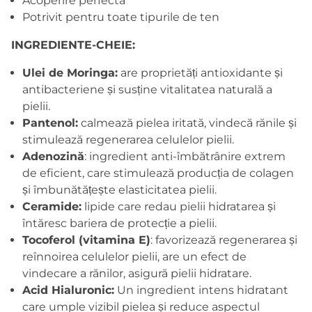
Acoperire perfectă
Potrivit pentru toate tipurile de ten
INGREDIENTE-CHEIE:
Ulei de Moringa:
are proprietăți antioxidante și
antibacteriene și susține vitalitatea naturală a
pielii.
Pantenol:
calmează pielea iritată, vindecă rănile și
stimulează regenerarea celulelor pielii.
Adenozină
: ingredient anti-îmbătrânire extrem
de eficient, care stimulează producția de colagen
și îmbunătățește elasticitatea pielii.
Ceramide:
lipide care redau pielii hidratarea și
întăresc bariera de protecție a pielii.
Tocoferol (vitamina E)
: favorizează regenerarea și
reînnoirea celulelor pielii, are un efect de
vindecare a rănilor, asigură pielii hidratare.
Acid Hialuronic:
Un ingredient intens hidratant
care umple vizibil pielea și reduce aspectul