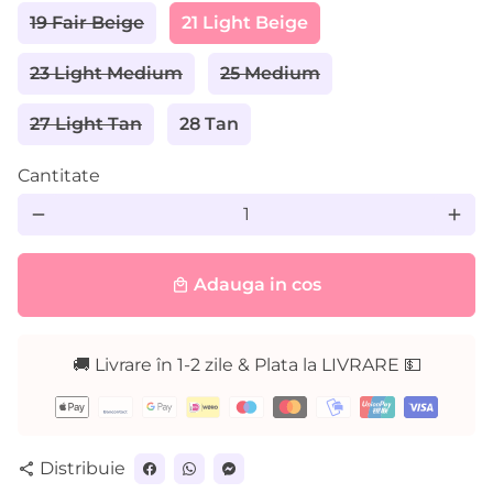
19 Fair Beige
21 Light Beige
23 Light Medium
25 Medium
27 Light Tan
28 Tan
Cantitate
remove
add
Adauga in cos
local_mall
🚚 Livrare în 1-2 zile & Plata la LIVRARE 💵
Metode
de
plată
Distribuie
share