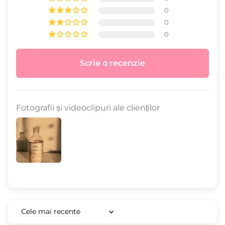
0
0
0
Scrie o recenzie
Fotografii și videoclipuri ale clienților
Sort by