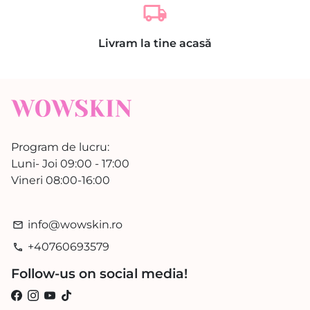
local_shipping
Livram la tine acasă
Program de lucru:
Luni- Joi 09:00 - 17:00
Vineri 08:00-16:00
info@wowskin.ro
email
+40760693579
phone
Follow-us on social media!