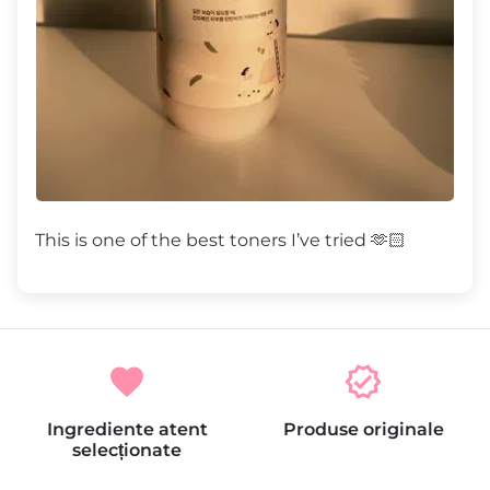
This is one of the best toners I’ve tried 🫶🏻
favorite
verified
Ingrediente atent
Produse originale
selecționate