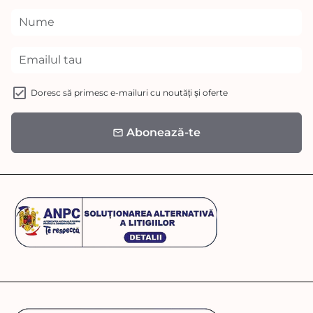
Doresc să primesc e-mailuri cu noutăți și oferte
Abonează-te
email