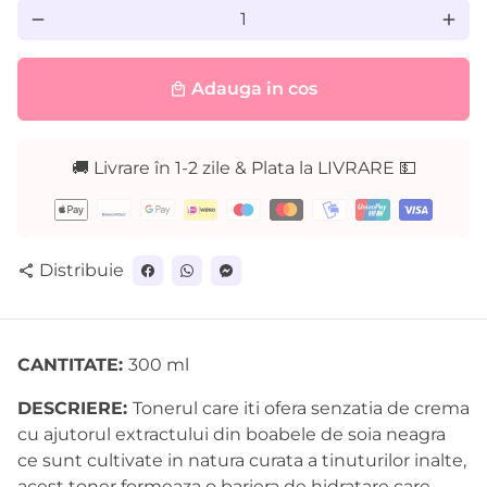
remove
add
Adauga in cos
local_mall
🚚 Livrare în 1-2 zile & Plata la LIVRARE 💵
Metode
de
plată
Distribuie
share
CANTITATE:
300 ml
DESCRIERE:
Tonerul care iti ofera senzatia de crema
cu ajutorul extractului din boabele de soia neagra
ce sunt cultivate in natura curata a tinuturilor inalte,
acest toner formeaza o bariera de hidratare care