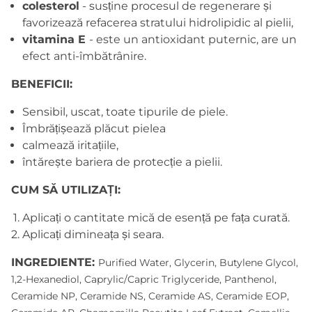
colesterol
- susține procesul de regenerare și
favorizează refacerea stratului hidrolipidic al pielii
,
vitamina E
- este un antioxidant puternic, are un
efect anti-îmbătrânire
.
BENEFICII:
Sensibil, uscat, toate tipurile de piele.
Îmbrățișează plăcut pielea
calmează iritațiile,
întărește bariera de protecție a pielii.
CUM SĂ UTILIZAȚI:
Aplicați o cantitate mică de esență pe fața curată.
Aplicați dimineața și seara.
INGREDIENTE:
Purified Water, Glycerin, Butylene Glycol,
1,2-Hexanediol, Caprylic/Capric Triglyceride, Panthenol,
Ceramide NP, Ceramide NS, Ceramide AS, Ceramide EOP,