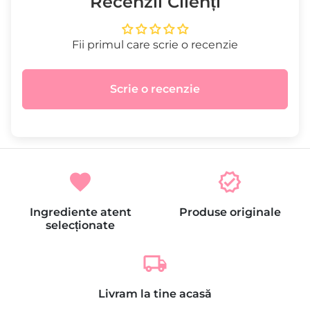
Recenzii Clienți
Fii primul care scrie o recenzie
Scrie o recenzie
favorite
verified
Ingrediente atent
Produse originale
selecționate
local_shipping
Livram la tine acasă