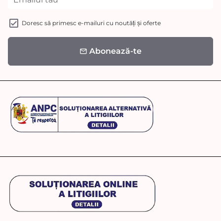
Doresc să primesc e-mailuri cu noutăți și oferte
Abonează-te
email