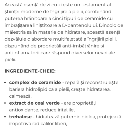
Această esență de zi cu zi este un testament al
științei moderne de îngrijire a pielii, combinând
puterea hrănitoare a cinci tipuri de ceramide cu
îmbrățișarea liniștitoare a D-pantenolului. Dincolo de
măiestria sa în materie de hidratare, această esență
dezvăluie o abordare multifațetată a îngrijirii pielii,
dispunând de proprietăți anti-îmbătrânire și
antiinflamatorii care răspund diverselor nevoi ale
pielii.
INGREDIENTE-CHEIE:
complex de ceramide
- repară și reconstruiește
bariera hidrolipidică a pielii, crește hidratarea,
calmează,
extract de ceai verde
- are proprietăți
antioxidante, reduce iritațiile,
trehalose
- hidratează puternic pielea, protejează
împotriva radicalilor liberi,