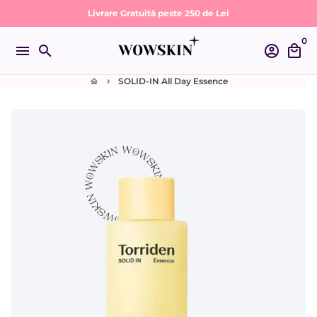
Sari
Livrare Gratuită peste 250 de Lei
la
0
conținut
menu
search
account_circle
local_mall
SOLID-IN All Day Essence
home
keyboard_arrow_right