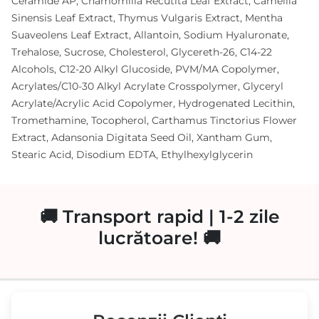
Ceramide AP, Chamomilla Recutita Leaf Extract, Camellia
Sinensis Leaf Extract, Thymus Vulgaris Extract, Mentha
Suaveolens Leaf Extract, Allantoin, Sodium Hyaluronate,
Trehalose, Sucrose, Cholesterol, Glycereth-26, C14-22
Alcohols, C12-20 Alkyl Glucoside, PVM/MA Copolymer,
Acrylates/C10-30 Alkyl Acrylate Crosspolymer, Glyceryl
Acrylate/Acrylic Acid Copolymer, Hydrogenated Lecithin,
Tromethamine, Tocopherol, Carthamus Tinctorius Flower
Extract, Adansonia Digitata Seed Oil, Xantham Gum,
Stearic Acid, Disodium EDTA, Ethylhexylglycerin
🚚 Transport rapid | 1-2 zile
lucrătoare! 🚚