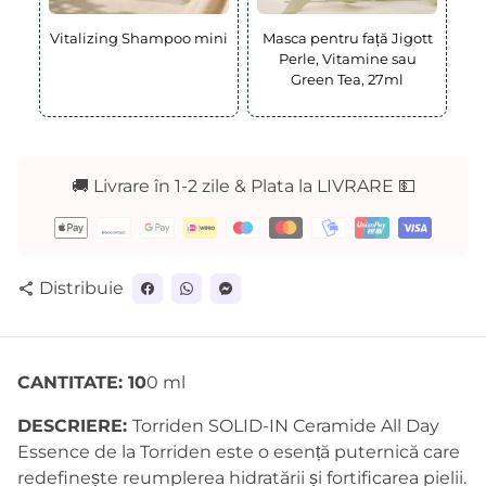
Vitalizing Shampoo mini
Masca pentru față Jigott
Perle, Vitamine sau
Green Tea, 27ml
🚚 Livrare în 1-2 zile & Plata la LIVRARE 💵
Metode
de
plată
Distribuie
share
CANTITATE: 10
0 ml
DESCRIERE:
Torriden SOLID-IN Ceramide All Day
Essence de la Torriden este o esență puternică care
redefinește reumplerea hidratării și fortificarea pielii.