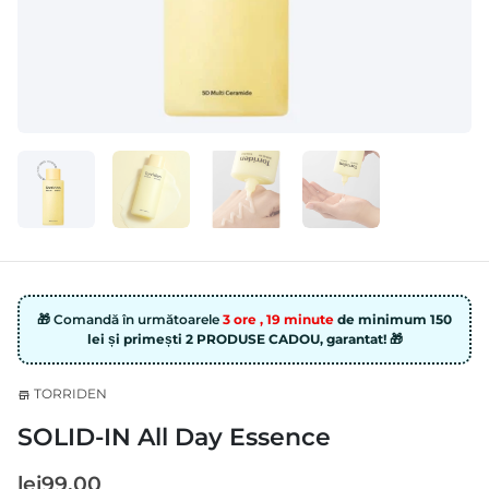
🎁 Comandă în următoarele
3 ore , 19 minute
de minimum 150
lei și primești 2 PRODUSE CADOU, garantat! 🎁
TORRIDEN
store
SOLID-IN All Day Essence
lei99.00