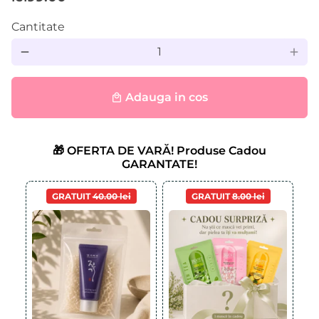
Cantitate
remove
add
Adauga in cos
local_mall
🎁 OFERTA DE VARĂ! Produse Cadou
GARANTATE!
GRATUIT
40.00 lei
GRATUIT
8.00 lei