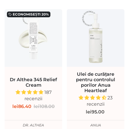
ECONOMISEȘTI
20%
local_offer
Ulei de curățare
Dr Althea 345 Relief
pentru controlul
Cream
porilor Anua
Heartleaf
187
23
recenzii
recenzii
lei86.40
lei108.00
lei95.00
DR. ALTHEA
ANUA