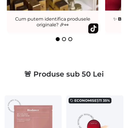
Cum putem identifica produsele
✨
Bog
originale? 🎉👀
Co
🚨 Produse sub 50 Lei
ECONOMISEȘTI
35%
local_offer