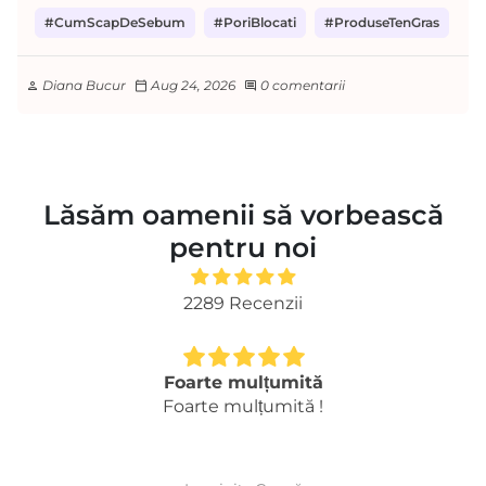
#CumScapDeSebum
#PoriBlocati
#ProduseTenGras
Diana Bucur
Aug 24, 2026
0 comentarii
person
calendar_today
comment
Lăsăm oamenii să vorbească
pentru noi
2289 Recenzii
Foarte mulțumită
Foarte mulțumită !