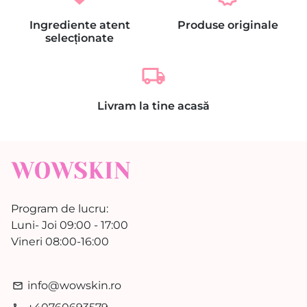
Ingrediente atent
Produse originale
selecționate
local_shipping
Livram la tine acasă
Program de lucru:
Luni- Joi 09:00 - 17:00
Vineri 08:00-16:00
info@wowskin.ro
email