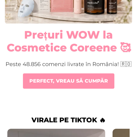
Prețuri WOW la
Cosmetice Coreene 🥰
Peste 48.856 comenzi livrate în România! 🇷🇴
PERFECT, VREAU SĂ CUMPĂR
VIRALE PE TIKTOK 🔥