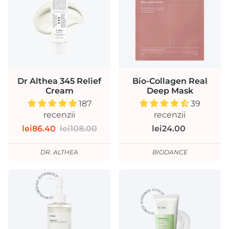
Dr Althea 345 Relief
Bio-Collagen Real
Cream
Deep Mask
187
39
recenzii
recenzii
lei86.40
lei108.00
lei24.00
DR. ALTHEA
BIODANCE