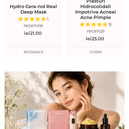
Plasturi
Hydro Cera-nol Real
Hidrocolidali
Deep Mask
Impotriva Acneei
Acne Pimple
1
9
recenzie
recenzii
lei21.00
lei25.00
BIODANCE
COSRX