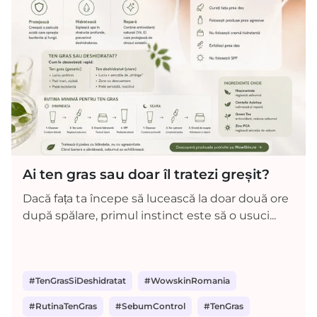
Ai ten gras sau doar îl tratezi greșit?
Dacă fața ta începe să lucească la doar două ore
după spălare, primul instinct este să o usuci...
#TenGrasSiDeshidratat
#WowskinRomania
#RutinaTenGras
#SebumControl
#TenGras