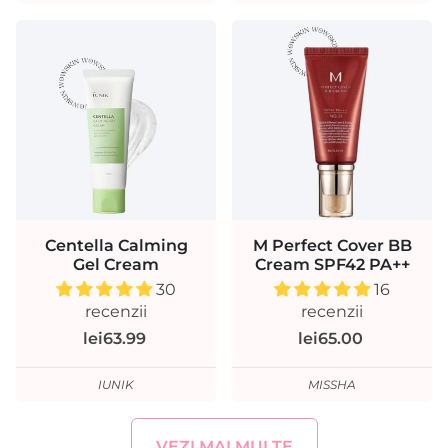
Centella Calming
M Perfect Cover BB
Gel Cream
Cream SPF42 PA++
30
16
recenzii
recenzii
lei63.99
lei65.00
IUNIK
MISSHA
VEZI MAI MULTE