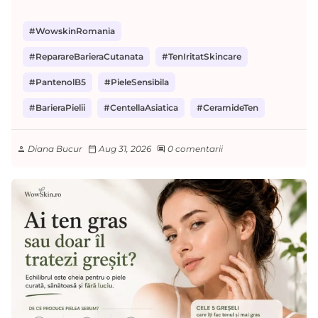
#WowskinRomania
#ReparareBarieraCutanata
#TenIritatSkincare
#PantenolB5
#PieleSensibila
#BarieraPielii
#CentellaAsiatica
#CeramideTen
Diana Bucur
Aug 31, 2026
0 comentarii
person
calendar_today
comment