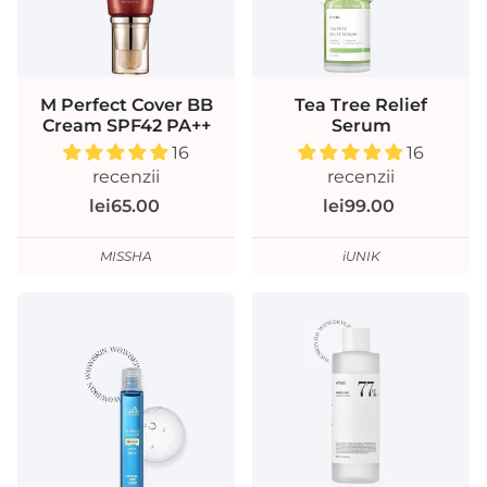
M Perfect Cover BB
Tea Tree Relief
Cream SPF42 PA++
Serum
16
16
recenzii
recenzii
lei65.00
lei99.00
MISSHA
iUNIK