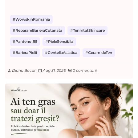
#WowskinRomania
#ReparareBarieraCutanata
#TenIritatSkincare
#PantenolB5
#PieleSensibila
#BarieraPielii
#CentellaAsiatica
#CeramideTen
Diana Bucur
Aug 31, 2026
0 comentarii
person
calendar_today
comment