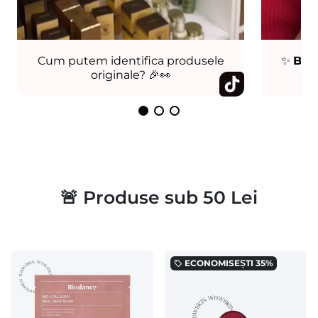
Cum putem identifica produsele
✨
Bog
originale? 🎉👀
Co
🚨 Produse sub 50 Lei
ECONOMISEȘTI
35%
local_offer