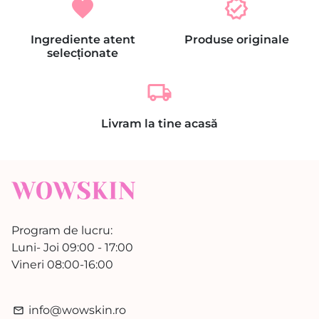
favorite
verified
Ingrediente atent
Produse originale
selecționate
local_shipping
Livram la tine acasă
Program de lucru:
Luni- Joi 09:00 - 17:00
Vineri 08:00-16:00
info@wowskin.ro
email