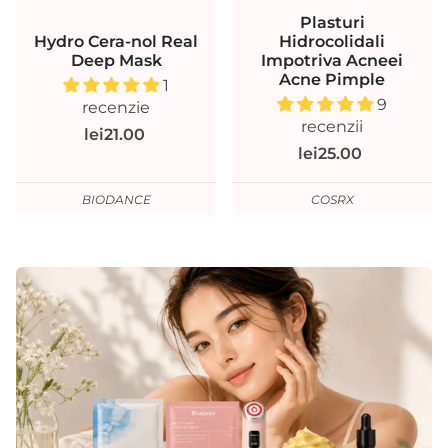
Plasturi
Hydro Cera-nol Real
Hidrocolidali
Deep Mask
Impotriva Acneei
Acne Pimple
1
9
recenzie
recenzii
lei21.00
lei25.00
BIODANCE
COSRX