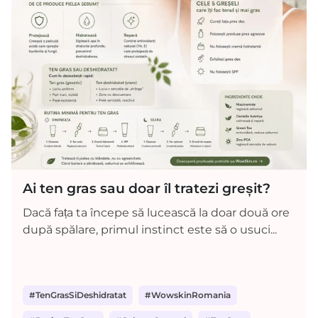
Ai ten gras sau doar îl tratezi greșit?
Dacă fața ta începe să lucească la doar două ore
după spălare, primul instinct este să o usuci...
#TenGrasSiDeshidratat
#WowskinRomania