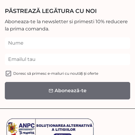
PĂSTREAZĂ LEGĂTURA CU NOI
Aboneaza-te la newsletter si primesti 10% reducere
la prima comanda.
Doresc să primesc e-mailuri cu noutăți și oferte
Abonează-te
email