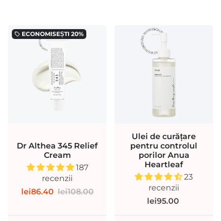
ECONOMISEȘTI
20%
local_offer
Ulei de curățare
Dr Althea 345 Relief
pentru controlul
Cream
porilor Anua
Heartleaf
187
23
recenzii
recenzii
lei86.40
lei108.00
lei95.00