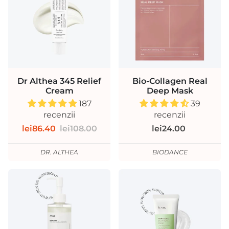
Dr Althea 345 Relief
Bio-Collagen Real
Cream
Deep Mask
187
39
recenzii
recenzii
lei86.40
lei108.00
lei24.00
DR. ALTHEA
BIODANCE