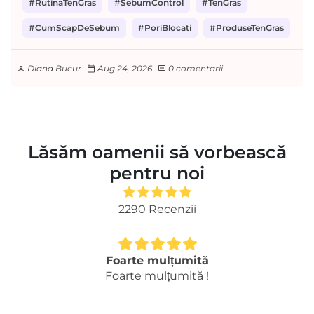
#RutinaTenGras
#SebumControl
#TenGras
#CumScapDeSebum
#PoriBlocati
#ProduseTenGras
Diana Bucur
Aug 24, 2026
0 comentarii
person
calendar_today
comment
Lăsăm oamenii să vorbească
pentru noi
2290 Recenzii
Foarte mulțumită
Foarte mulțumită !