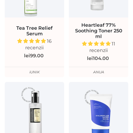
Heartleaf 77%
Tea Tree Relief
Soothing Toner 250
Serum
ml
16
11
recenzii
recenzii
lei99.00
lei104.00
iUNIK
ANUA