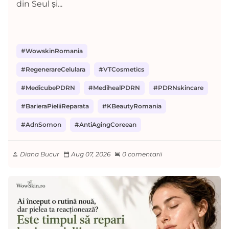
din Seul și...
#WowskinRomania
#RegenerareCelulara
#VTCosmetics
#MedicubePDRN
#MedihealPDRN
#PDRNskincare
#BarieraPieliiReparata
#KBeautyRomania
#AdnSomon
#AntiAgingCoreean
Diana Bucur
Aug 07, 2026
0 comentarii
person
calendar_today
comment