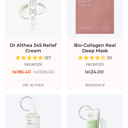
Dr Althea 345 Relief
Bio-Collagen Real
Cream
Deep Mask
187
39
recenzii
recenzii
lei86.40
lei108.00
lei24.00
DR. ALTHEA
BIODANCE