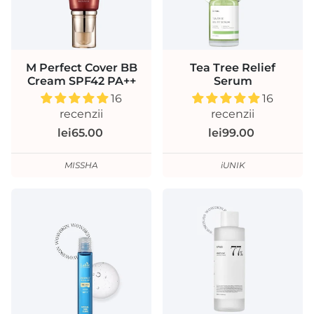
M Perfect Cover BB
Tea Tree Relief
Cream SPF42 PA++
Serum
16
16
recenzii
recenzii
lei65.00
lei99.00
MISSHA
iUNIK