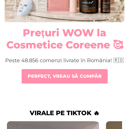
Prețuri WOW la
Cosmetice Coreene 🥰
Peste 48.856 comenzi livrate în România! 🇷🇴
PERFECT, VREAU SĂ CUMPĂR
VIRALE PE TIKTOK 🔥