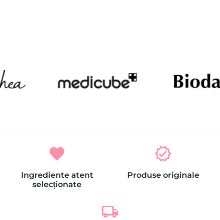
favorite
verified
Ingrediente atent
Produse originale
selecționate
local_shipping