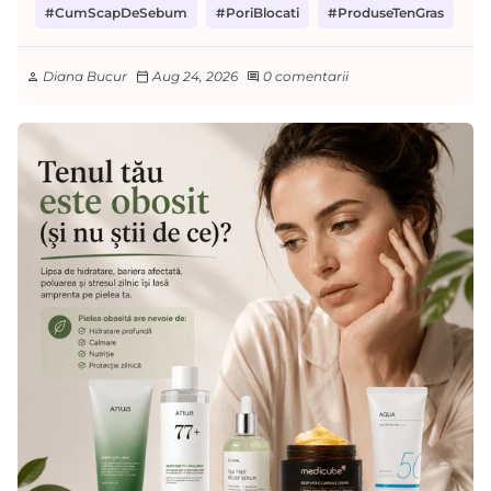
#CumScapDeSebum
#PoriBlocati
#ProduseTenGras
Diana Bucur
Aug 24, 2026
0 comentarii
person
calendar_today
comment