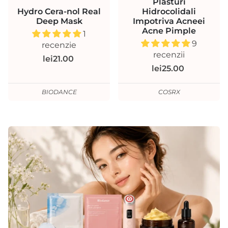
Plasturi
Hydro Cera-nol Real
Hidrocolidali
Deep Mask
Impotriva Acneei
Acne Pimple
1
9
recenzie
recenzii
lei21.00
lei25.00
BIODANCE
COSRX