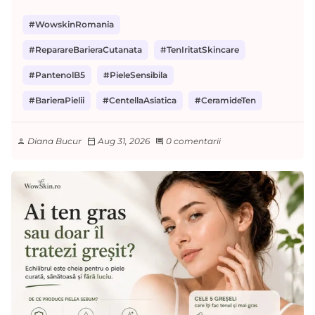
#WowskinRomania
#ReparareBarieraCutanata
#TenIritatSkincare
#PantenolB5
#PieleSensibila
#BarieraPielii
#CentellaAsiatica
#CeramideTen
Diana Bucur
Aug 31, 2026
0 comentarii
person
calendar_today
comment