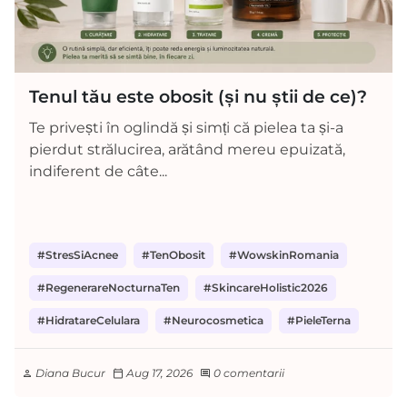
Tenul tău este obosit (și nu știi de ce)?
Te privești în oglindă și simți că pielea ta și-a
pierdut strălucirea, arătând mereu epuizată,
indiferent de câte...
#StresSiAcnee
#TenObosit
#WowskinRomania
#RegenerareNocturnaTen
#SkincareHolistic2026
#HidratareCelulara
#Neurocosmetica
#PieleTerna
Diana Bucur
Aug 17, 2026
0 comentarii
person
calendar_today
comment