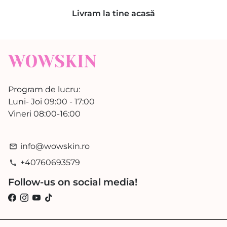
Livram la tine acasă
Program de lucru:
Luni- Joi 09:00 - 17:00
Vineri 08:00-16:00
info@wowskin.ro
email
+40760693579
phone
Follow-us on social media!