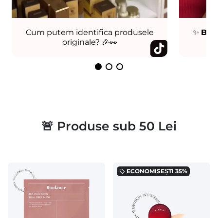
Cum putem identifica produsele
✨
Bog
originale? 🎉👀
Co
🚨 Produse sub 50 Lei
ECONOMISEȘTI
35%
local_offer