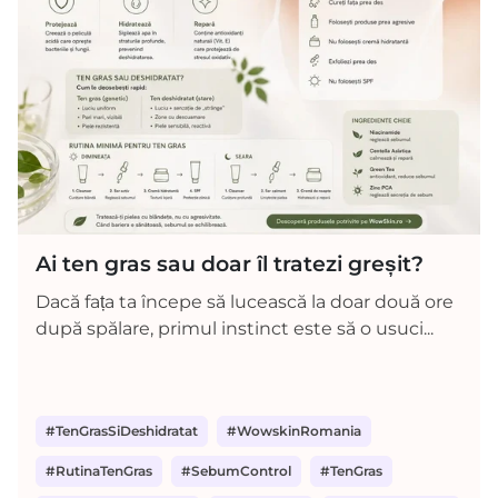
Ai ten gras sau doar îl tratezi greșit?
Dacă fața ta începe să lucească la doar două ore
după spălare, primul instinct este să o usuci...
#TenGrasSiDeshidratat
#WowskinRomania
#RutinaTenGras
#SebumControl
#TenGras