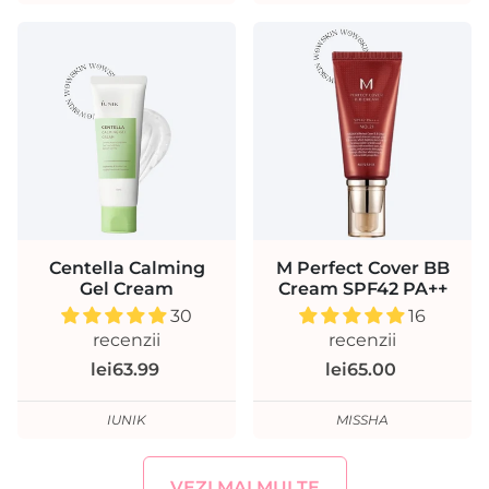
Centella Calming
M Perfect Cover BB
Gel Cream
Cream SPF42 PA++
30
16
recenzii
recenzii
lei63.99
lei65.00
IUNIK
MISSHA
VEZI MAI MULTE