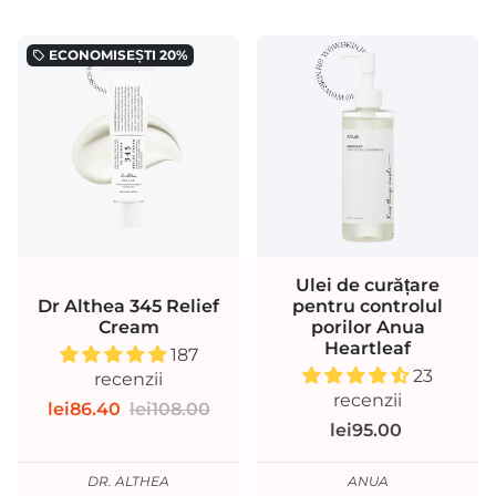
ECONOMISEȘTI
20%
local_offer
Ulei de curățare
Dr Althea 345 Relief
pentru controlul
Cream
porilor Anua
Heartleaf
187
23
recenzii
recenzii
lei86.40
lei108.00
lei95.00
DR. ALTHEA
ANUA