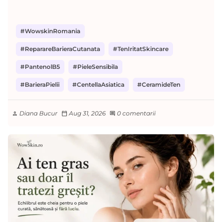
#WowskinRomania
#ReparareBarieraCutanata
#TenIritatSkincare
#PantenolB5
#PieleSensibila
#BarieraPielii
#CentellaAsiatica
#CeramideTen
Diana Bucur
Aug 31, 2026
0 comentarii
person
calendar_today
comment