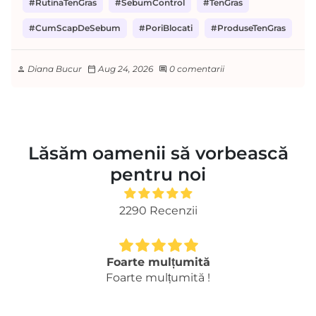
#RutinaTenGras
#SebumControl
#TenGras
#CumScapDeSebum
#PoriBlocati
#ProduseTenGras
Diana Bucur
Aug 24, 2026
0 comentarii
person
calendar_today
comment
Lăsăm oamenii să vorbească
pentru noi
2290 Recenzii
Foarte mulțumită
Foarte mulțumită !