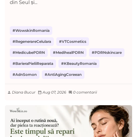
din Seul și...
#WowskinRomania
#RegenerareCelulara
#VTCosmetics
#MedicubePDRN
#MedihealPDRN
#PDRNskincare
#BarieraPieliiReparata
#KBeautyRomania
#AdnSomon
#AntiAgingCoreean
Diana Bucur
Aug 07, 2026
0 comentarii
person
calendar_today
comment