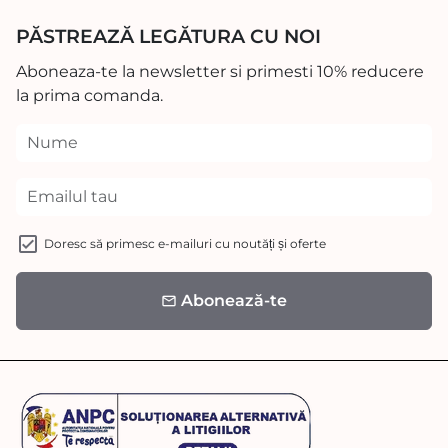
PĂSTREAZĂ LEGĂTURA CU NOI
Aboneaza-te la newsletter si primesti 10% reducere
la prima comanda.
Doresc să primesc e-mailuri cu noutăți și oferte
Abonează-te
email