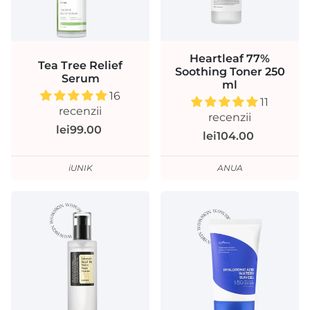
Heartleaf 77%
Tea Tree Relief
Soothing Toner 250
Serum
ml
16
11
recenzii
recenzii
lei99.00
lei104.00
iUNIK
ANUA