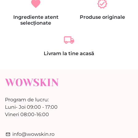
favorite
verified
Ingrediente atent
Produse originale
selecționate
local_shipping
Livram la tine acasă
Program de lucru:
Luni- Joi 09:00 - 17:00
Vineri 08:00-16:00
info@wowskin.ro
email