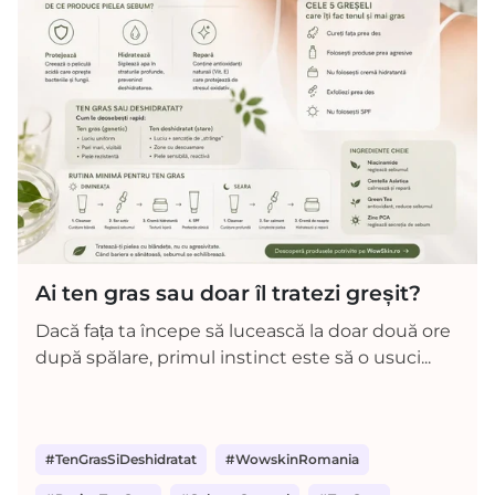
Ai ten gras sau doar îl tratezi greșit?
Dacă fața ta începe să lucească la doar două ore
după spălare, primul instinct este să o usuci...
#TenGrasSiDeshidratat
#WowskinRomania