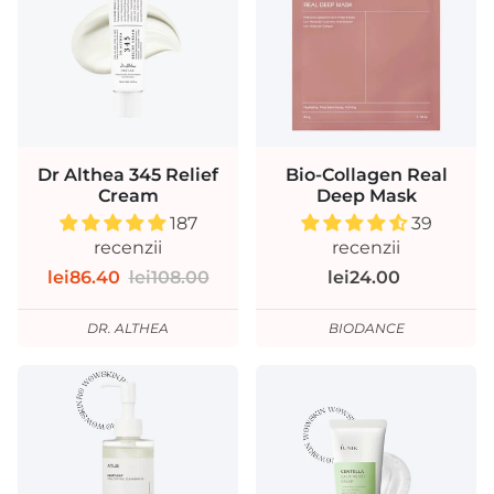
Dr Althea 345 Relief
Bio-Collagen Real
Cream
Deep Mask
187
39
recenzii
recenzii
lei86.40
lei108.00
lei24.00
DR. ALTHEA
BIODANCE