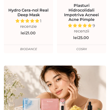
Plasturi
Hydro Cera-nol Real
Hidrocolidali
Deep Mask
Impotriva Acneei
Acne Pimple
1
9
recenzie
recenzii
lei21.00
lei25.00
BIODANCE
COSRX