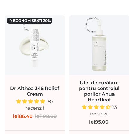
ECONOMISEȘTI
20%
local_offer
Ulei de curățare
Dr Althea 345 Relief
pentru controlul
Cream
porilor Anua
Heartleaf
187
23
recenzii
recenzii
lei86.40
lei108.00
lei95.00