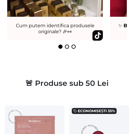
Cum putem identifica produsele
✨
Bog
originale? 🎉👀
Co
🚨 Produse sub 50 Lei
ECONOMISEȘTI
35%
local_offer