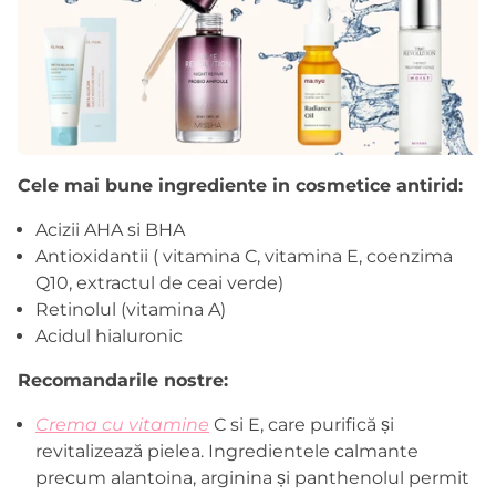
Cele mai bune ingrediente in cosmetice antirid:
Acizii AHA si BHA
Antioxidantii ( vitamina C, vitamina E, coenzima
Q10, extractul de ceai verde)
Retinolul (vitamina A)
Acidul hialuronic
Recomandarile nostre:
Crema cu vitamine
C si E, care purifică și
revitalizează pielea. Ingredientele calmante
precum alantoina, arginina și panthenolul permit