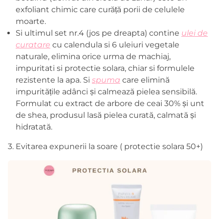
exfoliant chimic care curăță porii de celulele
moarte.
Si ultimul set nr.4 (jos pe dreapta) contine
ulei de
curatare
cu calendula si 6 uleiuri vegetale
naturale, elimina orice urma de machiaj,
impuritati si protectie solara, chiar si formulele
rezistente la apa. Si
spuma
care elimină
impuritățile adânci și calmează pielea sensibilă.
Formulat cu extract de arbore de ceai 30% și unt
de shea, produsul lasă pielea curată, calmată și
hidratată.
3. Evitarea expunerii la soare ( protectie solara 50+)