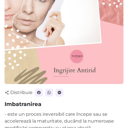
Distribuie
share
Imbatranirea
- este un proces ireversibil care începe sau se
accelerează la maturitate, ducând la numeroase
modificări comparativ cu starea ideală.