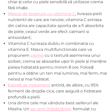
chiar și celor cu piele sensibilă să utilizeze crema
fără iritație.
Masca de tesatura cu vitamina C
, livreaza pielii
nutrientii de care are nevoie; vitamina C extrasa
din catina are capacitate sporita de a fi absorbita
de piele; ceaiul verde are efect calmant si
antioxidant;
Vitamina C lucreaza dublu in combinatia cu
vitamina E. Masca multifunctionala care va
propunem
crema
cu o textură asemenea unui
sorbet, crema se absoarbe ușor în piele și menține
pielea hidratată pentru minim 8 ore. Folosiți
pentru a obține un ten mai luminos, mai ferm, mai
neted și mai hidratat.
Esență de tratament
antirid, de albire, cu 95%
ferment de drojdie cica, care asigură o hidratare
profundă a pielii.
Una dintre cele mai vândute best-selleruri ale
Missha. Un
ser anti-îmbătrânire,
formulat cu