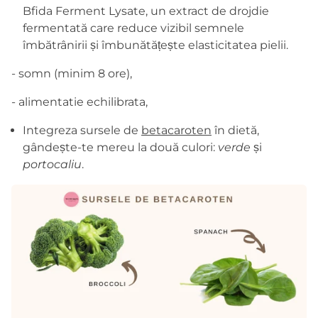
Bfida Ferment Lysate, un extract de drojdie
fermentată care reduce vizibil semnele
îmbătrânirii și îmbunătățește elasticitatea pielii.
- somn (minim 8 ore),
- alimentatie echilibrata,
Integreza sursele de
betacaroten
în dietă,
gândește-te mereu la două culori:
verde
și
portocaliu
.