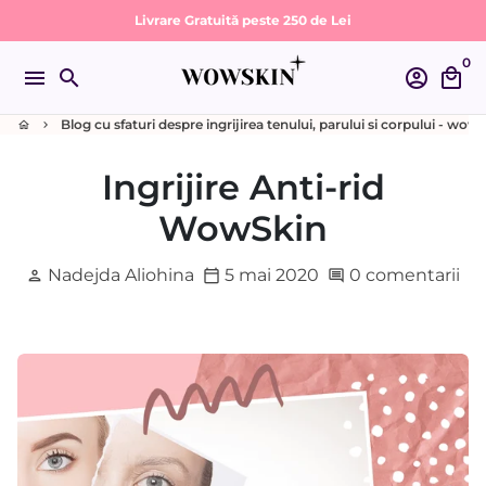
Sari
🚚 Livrare Rapidă | 24-48 de ore lucrătoare 🚚
la
0
conținut
menu
search
account_circle
local_mall
Blog cu sfaturi despre ingrijirea tenului, parului si corpului - wow
home
keyboard_arrow_right
Ingrijire Anti-rid
WowSkin
Nadejda Aliohina
5 mai 2020
0 comentarii
person
calendar_today
comment