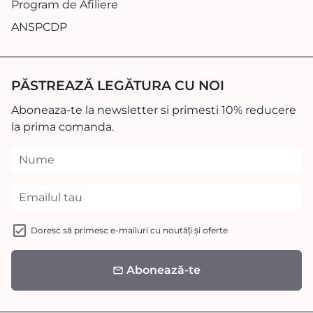
Program de Afiliere
ANSPCDP
PĂSTREAZĂ LEGĂTURA CU NOI
Aboneaza-te la newsletter si primesti 10% reducere
la prima comanda.
Doresc să primesc e-mailuri cu noutăți și oferte
Abonează-te
email