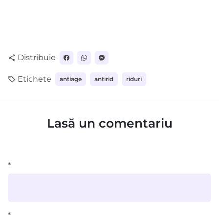
Distribuie
share
Etichete
local_offer
antiage
antirid
riduri
Lasă un comentariu
*
*