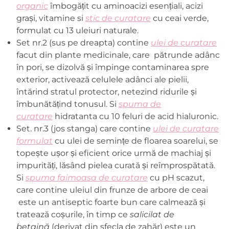
organic
îmbogățit cu aminoacizi esențiali, acizi
grași, vitamine si
stic de curatare
cu ceai verde,
formulat cu 13 uleiuri naturale.
Set nr.2 (sus pe dreapta) contine
ulei de curatare
facut din plante medicinale, care pătrunde adânc
în pori, se dizolvă și împinge contaminarea spre
exterior, activează celulele adânci ale pielii,
întărind stratul protector, netezind ridurile și
îmbunătățind tonusul. Si
spuma de
curatare
hidratanta cu 10 feluri de acid hialuronic.
Set. nr.3 (jos stanga) care contine
ulei de curatare
formulat
cu ulei de semințe de floarea soarelui, se
topește ușor și eficient orice urmă de machiaj și
impurități, lăsând pielea curată și reîmprospătată.
Si
spuma faimoasa de curatare
cu pH scazut,
care contine u
leiul din frunze de arbore de ceai
este un antiseptic foarte bun care calmează și
tratează coșurile, în timp ce
salicilat de
betaină
(derivat din sfecla de zahăr) este un