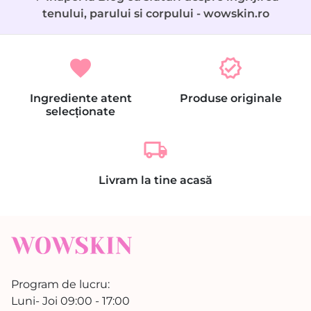
tenului, parului si corpului - wowskin.ro
favorite
verified
Ingrediente atent
Produse originale
selecționate
local_shipping
Livram la tine acasă
Program de lucru:
Luni- Joi 09:00 - 17:00