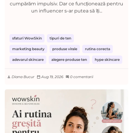
cumpărăm impulsiv. Dar ce funcționează pentru
un influencer s-ar putea să îți...
sfaturi WowSkin
tipuri de ten
marketing beauty
produse virale
rutina corecta
adevarul skincare
alegere produse ten
hype skincare
Diana Bucur
Aug 19, 2026
0 comentarii
person
calendar_today
comment