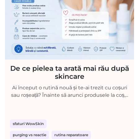
De ce pielea ta arată mai rău după
skincare
Ai început o rutină nouă și te-ai trezit cu coșuri
sau roșeață? Înainte să arunci produsele la coș,...
sfaturi WowSkin
purging vs reactie
rutina reparatoare