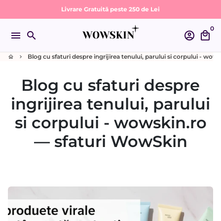
Sari
Livrare Gratuită peste 250 de Lei
la
0
conținut
menu
search
account_circle
local_mall
Blog cu sfaturi despre ingrijirea tenului, parului si corpului - wow
home
keyboard_arrow_right
Blog cu sfaturi despre
ingrijirea tenului, parului
si corpului - wowskin.ro
— sfaturi WowSkin