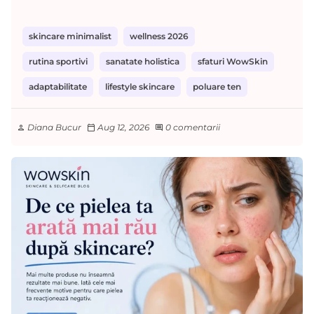
skincare minimalist
wellness 2026
rutina sportivi
sanatate holistica
sfaturi WowSkin
adaptabilitate
lifestyle skincare
poluare ten
Diana Bucur
Aug 12, 2026
0 comentarii
person
calendar_today
comment