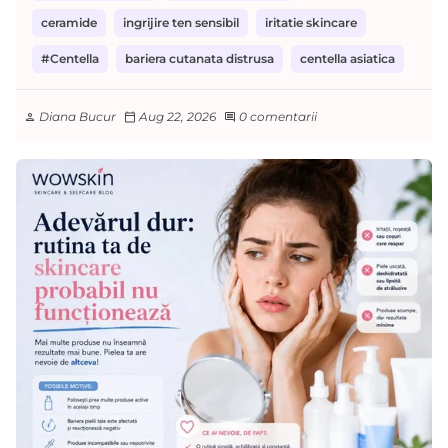
ceramide
ingrijire ten sensibil
iritatie skincare
#Centella
bariera cutanata distrusa
centella asiatica
Diana Bucur
Aug 22, 2026
0 comentarii
person
calendar_today
comment