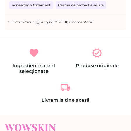
acnee timp tratament
Crema de protectie solara
Diana Bucur
Aug 15, 2026
0 comentarii
person
calendar_today
comment
favorite
verified
Ingrediente atent
Produse originale
selecționate
local_shipping
Livram la tine acasă