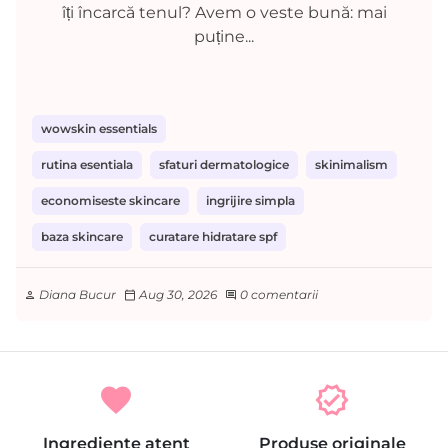
îți încarcă tenul? Avem o veste bună: mai
puține...
wowskin essentials
rutina esentiala
sfaturi dermatologice
skinimalism
economiseste skincare
ingrijire simpla
baza skincare
curatare hidratare spf
Diana Bucur
Aug 30, 2026
0 comentarii
person
calendar_today
comment
favorite
verified
Ingrediente atent
Produse originale