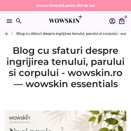
Sari
Livrare Gratuită peste 250 de Lei
la
0
conținut
menu
search
account_circle
local_mall
Blog cu sfaturi despre ingrijirea tenului, parului si corpului - wow
home
keyboard_arrow_right
Blog cu sfaturi despre
ingrijirea tenului, parului
si corpului - wowskin.ro
— wowskin essentials