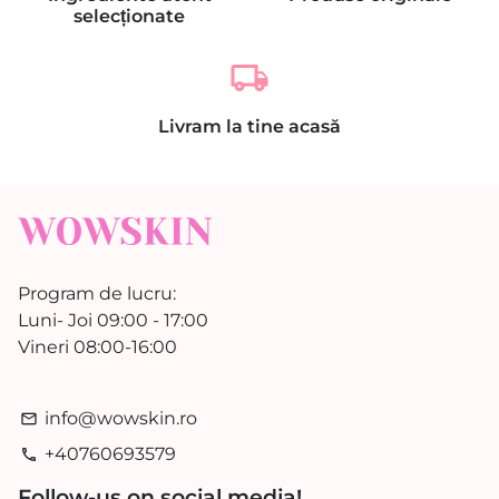
selecționate
local_shipping
Livram la tine acasă
Program de lucru:
Luni- Joi 09:00 - 17:00
Vineri 08:00-16:00
info@wowskin.ro
email
+40760693579
phone
Follow-us on social media!