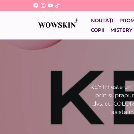
Sari
la
conținut
NOUTĂȚI
PRO
COPII
MISTERY
KEYTH este un b
prin suprapun
dvs. cu COLORE
asista î