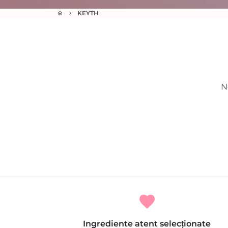
KEYTH
home
keyboard_arrow_right
N
favorite
Ingrediente atent selecționate