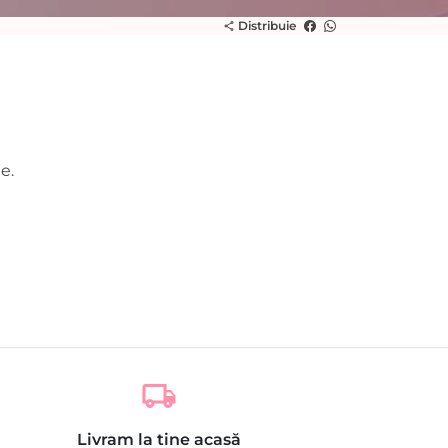
Distribuie
share
e.
local_shipping
Livram la tine acasă