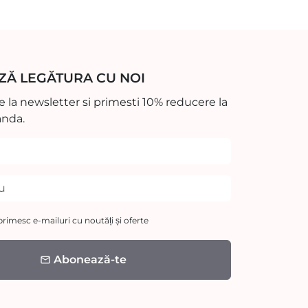
ZĂ LEGĂTURA CU NOI
 la newsletter si primesti 10% reducere la
nda.
rimesc e-mailuri cu noutăți și oferte
Abonează-te
email