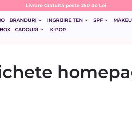
Livrare Gratuită peste 250 de Lei
MO
BRANDURI
INGRIJIRE TEN
SPF
MAKE
keyboard_arrow_down
keyboard_arrow_down
keyboard_arrow_down
 BOX
CADOURI
K-POP
keyboard_arrow_down
ichete homep