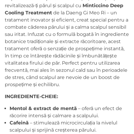
revitalizează-
ți
părul
și
scalpul
cu
Minticcino
Deep
Cooling
Treatment
de
la
Daeng
Gi
Meo
Ri –
un
tratament
inovator
și
eficient,
creat
special
pentru
a
combate
căderea
părului
și
a
calma
scalpul
sensibil
sau
iritat.
Infuzat
cu
o
formulă
bogată
în
ingrediente
botanice
tradiționale
și
extracte
răcoritoare,
acest
tratament
oferă
o
senzație
de
prospețime
instantă,
în
timp
ce
întărește
rădăcinile
și
îmbunătățește
vitalitatea
firului
de
păr.
Perfect
pentru
utilizarea
frecventă,
mai
ales
în
sezonul
cald
sau
în
perioadele
de
stres,
când
scalpul
are
nevoie
de
un
boost
de
prospețime
și
echilibru.
INGREDIENTE-CHEIE:
Mentol &
extract
de
mentă
–
oferă
un
efect
de
răcorire
intensă
și
calmare
a
scalpului.
Cafeină
–
stimulează
microcirculația
la
nivelul
scalpului
și
sprijină
creșterea
părului.