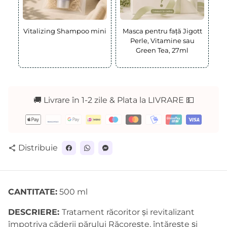
Vitalizing Shampoo mini
Masca pentru față Jigott
Perle, Vitamine sau
Green Tea, 27ml
🚚 Livrare în 1-2 zile & Plata la LIVRARE 💵
Metode
de
plată
Distribuie
share
CANTITATE:
500 ml
DESCRIERE:
Tratament
răcoritor
și
revitalizant
împotriva
căderii
părului
Răcorește,
întărește
și