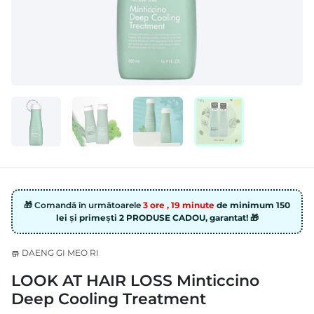
🎁 Comandă în următoarele
3 ore , 19 minute
de minimum 150
lei și primești 2 PRODUSE CADOU, garantat! 🎁
DAENG GI MEO RI
store
LOOK AT HAIR LOSS Minticcino
Deep Cooling Treatment