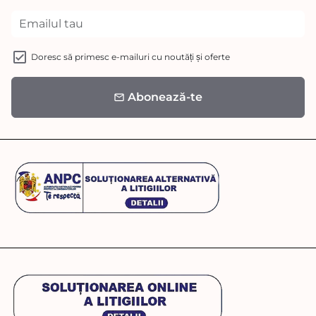
Doresc să primesc e-mailuri cu noutăți și oferte
Abonează-te
email