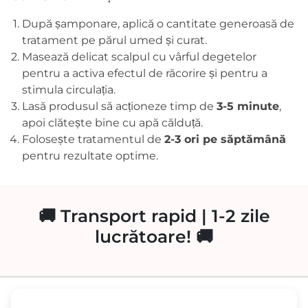
După
șamponare,
aplică
o
cantitate
generoasă
de
tratament
pe
părul
umed
și
curat.
Masează
delicat
scalpul
cu
vârful
degetelor
pentru
a
activa
efectul
de
răcorire
și
pentru
a
stimula
circulația.
Lasă
produsul
să
acționeze
timp
de
3-
5
minute
,
apoi
clătește
bine
cu
apă
călduță.
Folosește
tratamentul
de
2-
3
ori
pe
săptămână
pentru
rezultate
optime.
🚚 Transport rapid | 1-2 zile
lucrătoare! 🚚