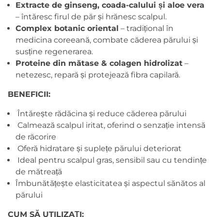
Extracte
de
ginseng,
coada-
calului
și
aloe
vera
–
întăresc
firul
de
păr
și
hrănesc
scalpul.
Complex
botanic
oriental
–
tradițional
în
medicina
coreeană,
combate
căderea
părului
și
susține
regenerarea.
Proteine
din
mătase &
colagen
hidrolizat
–
netezesc,
repară
și
protejează
fibra
capilară.
BENEFICII:
Întărește
rădăcina
și
reduce
căderea
părului
Calmează
scalpul
iritat,
oferind
o
senzație
intensă
de
răcorire
Oferă
hidratare
și
suplețe
părului
deteriorat
Ideal
pentru
scalpul
gras,
sensibil
sau
cu
tendințe
de
mătreață
Îmbunătățește
elasticitatea
și
aspectul
sănătos
al
părului
CUM SĂ UTILIZAȚI: