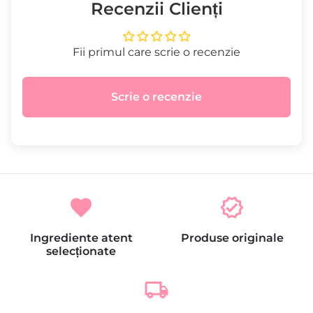
Recenzii Clienți
Fii primul care scrie o recenzie
Scrie o recenzie
favorite
verified
Ingrediente atent
Produse originale
selecționate
local_shipping