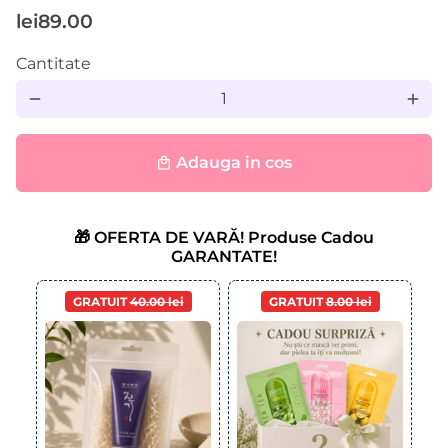
lei89.00
Cantitate
remove
add
Adauga in cos
local_mall
🎁 OFERTA DE VARĂ! Produse Cadou
GARANTATE!
GRATUIT
40.00 lei
GRATUIT
8.00 lei