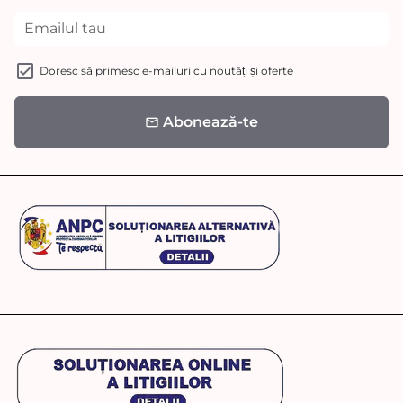
Doresc să primesc e-mailuri cu noutăți și oferte
Abonează-te
email