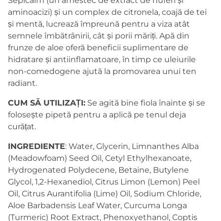
Sepicalm (un amestec de extract de nuferi și
aminoacizi) și un complex de citronela, coajă de tei
și mentă, lucrează împreună pentru a viza atât
semnele îmbătrânirii, cât și porii măriți. Apă din
frunze de aloe oferă beneficii suplimentare de
hidratare și antiinflamatoare, în timp ce uleiurile
non-comedogene ajută la promovarea unui ten
radiant.
CUM SĂ UTILIZAȚI:
S
e agită bine fiola înainte și se
folosește pipetă pentru a aplică pe tenul deja
curățat.
INGREDIENTE
: Water, Glycerin, Limnanthes Alba
(Meadowfoam) Seed Oil, Cetyl Ethylhexanoate,
Hydrogenated Polydecene, Betaine, Butylene
Glycol, 1,2-Hexanediol, Citrus Limon (Lemon) Peel
Oil, Citrus Aurantifolia (Lime) Oil, Sodium Chloride,
Aloe Barbadensis Leaf Water, Curcuma Longa
(Turmeric) Root Extract, Phenoxyethanol, Coptis