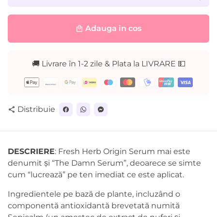
Adauga in cos
local_mall
🚚 Livrare în 1-2 zile & Plata la LIVRARE 💵
Metode
de
plată
Distribuie
share
DESCRIERE
: Fresh Herb Origin Serum mai este
denumit și “The Damn Serum”, deoarece se simte
cum “lucrează” pe ten imediat ce este aplicat.
Ingredientele pe bază de plante, incluzând o
componentă antioxidantă brevetată numită