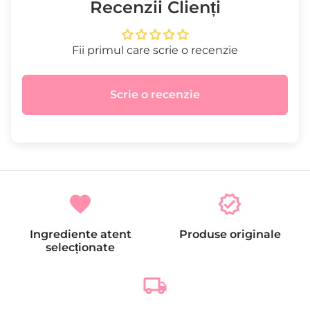
Recenzii Clienți
Fii primul care scrie o recenzie
Scrie o recenzie
favorite
verified
Ingrediente atent
Produse originale
selecționate
local_shipping