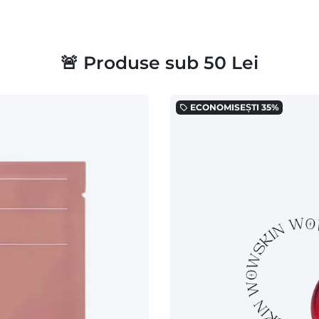
🚨 Produse sub 50 Lei
ECONOMISEȘTI
35%
local_offer