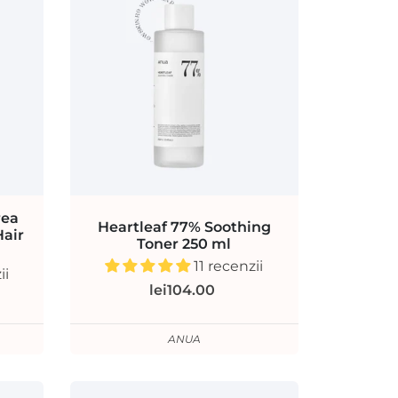
rea
Heartleaf 77% Soothing
Hair
Toner 250 ml
11 recenzii
ii
lei104.00
ANUA