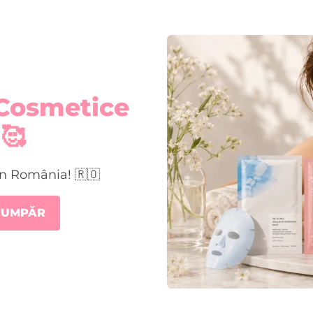
Cosmetice
🥰
în România! 🇷🇴
 CUMPĂR