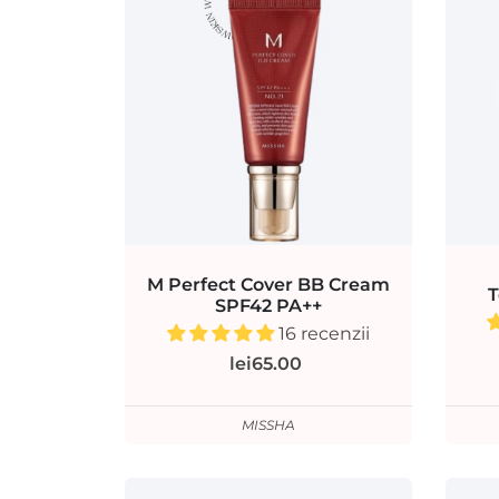
M Perfect Cover BB Cream
T
SPF42 PA++
16 recenzii
lei65.00
MISSHA