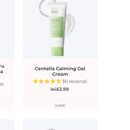
ru
Centella Calming Gel
ua
Cream
30 recenzii
ii
lei63.99
IUNIK