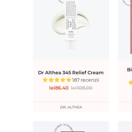
B
Dr Althea 345 Relief Cream
187 recenzii
lei86.40
lei108.00
DR. ALTHEA