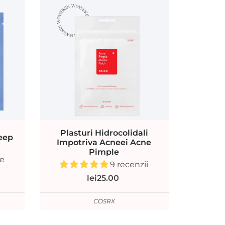
Plasturi Hidrocolidali
eep
Impotriva Acneei Acne
Pimple
ie
9 recenzii
lei25.00
COSRX