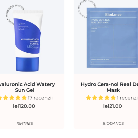
yaluronic Acid Watery
Hydro Cera-nol Real D
Sun Gel
Mask
17 recenzii
1 recenz
lei120.00
lei21.00
ISNTREE
BIODANCE