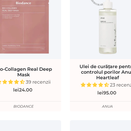
Ulei de curățare pent
io-Collagen Real Deep
controlul porilor An
Mask
Heartleaf
39 recenzii
23 recenz
lei24.00
lei95.00
BIODANCE
ANUA