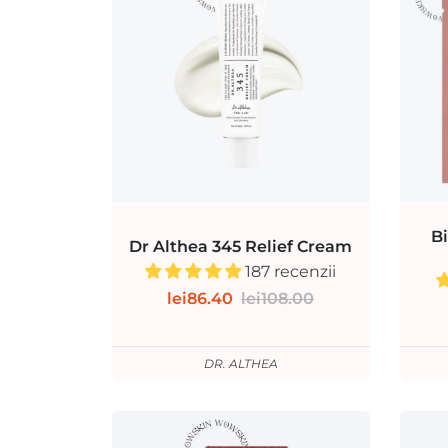
B
Dr Althea 345 Relief Cream
187 recenzii
lei86.40
lei108.00
DR. ALTHEA