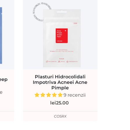
Plasturi Hidrocolidali
eep
Impotriva Acneei Acne
Pimple
ie
9 recenzii
lei25.00
COSRX