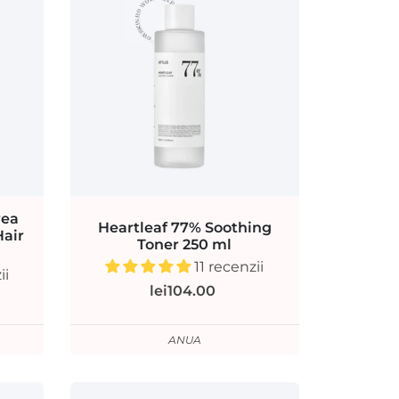
rea
Heartleaf 77% Soothing
Hair
Toner 250 ml
11 recenzii
ii
lei104.00
ANUA