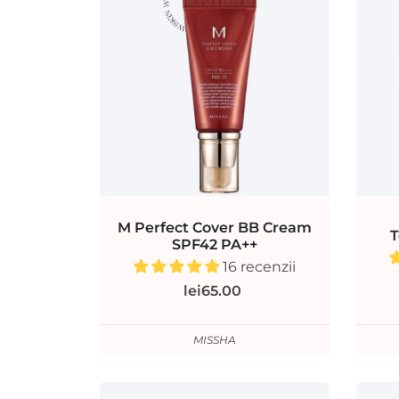
M Perfect Cover BB Cream
T
SPF42 PA++
16 recenzii
lei65.00
MISSHA