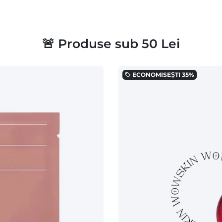
🚨 Produse sub 50 Lei
ECONOMISEȘTI
35%
local_offer