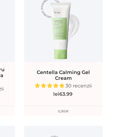
ru
Centella Calming Gel
ua
Cream
30 recenzii
ii
lei63.99
IUNIK