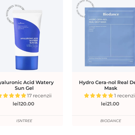
yaluronic Acid Watery
Hydro Cera-nol Real D
Sun Gel
Mask
17 recenzii
1 recenz
lei120.00
lei21.00
ISNTREE
BIODANCE