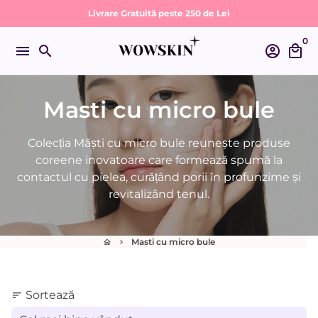
Sari
Livrare Gratuită peste 250 de Lei
la
0
conținut
menu
search
account_circle
local_mall
Masti cu micro bule
Colecția Măști cu micro bule reunește produse
coreene inovatoare care formează spumă la
contactul cu pielea, curățând porii în profunzime și
revitalizând tenul.
Masti cu micro bule
home
keyboard_arrow_right
Sortează
sort