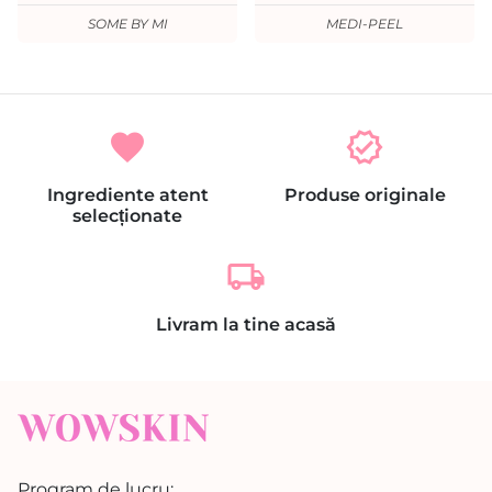
SOME BY MI
MEDI-PEEL
favorite
verified
Ingrediente atent
Produse originale
selecționate
local_shipping
Livram la tine acasă
Program de lucru: