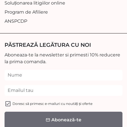
Soluționarea litigiilor online
Program de Afiliere
ANSPCDP
PĂSTREAZĂ LEGĂTURA CU NOI
Aboneaza-te la newsletter si primesti 10% reducere
la prima comanda.
Doresc să primesc e-mailuri cu noutăți și oferte
Abonează-te
email